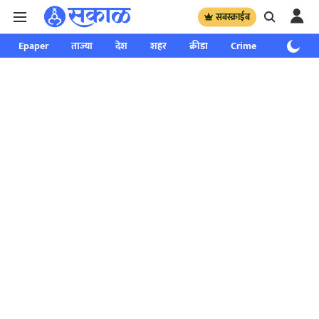
सबस्क्राईब
Epaper
ताज्या
देश
शहर
क्रीडा
Crime
साप्ताहिक