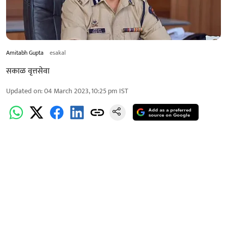
Amitabh Gupta
esakal
सकाळ वृत्तसेवा
Updated on
:
04 March 2023, 10:25 pm
IST
Add as a preferred
source on Google