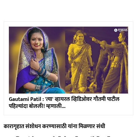
Gautami Patil : 'त्या' व्हायरल व्हिडिओवर गौतमी पाटील
पहिल्यांदा बोलली! म्हणाली...
कारागृहात संशोधन करण्यासाठी यांना मिळणार संधी