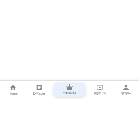
सबस्क्राईब
Home
E-Paper
लाईव्ह TV
सकाळ+