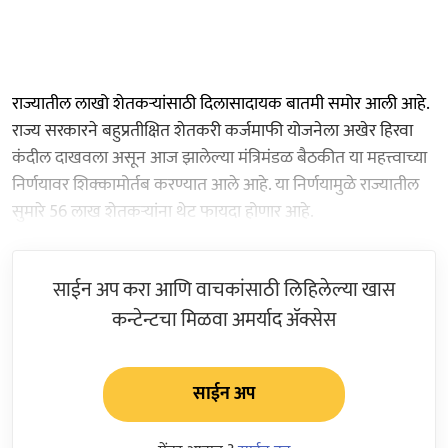
राज्यातील लाखो शेतकऱ्यांसाठी दिलासादायक बातमी समोर आली आहे.
राज्य सरकारने बहुप्रतीक्षित शेतकरी कर्जमाफी योजनेला अखेर हिरवा
कंदील दाखवला असून आज झालेल्या मंत्रिमंडळ बैठकीत या महत्त्वाच्या
निर्णयावर शिक्कामोर्तब करण्यात आले आहे. या निर्णयामुळे राज्यातील
सुमारे 56 लाख शेतकऱ्यांना थेट फायदा होणार आहे.
साईन अप करा आणि वाचकांसाठी लिहिलेल्या खास
कन्टेन्टचा मिळवा अमर्याद ॲक्सेस
साईन अप