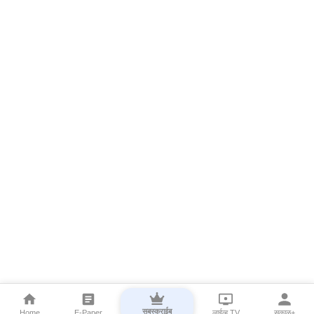
सबस्क्राईब
Home
E-Paper
लाईव्ह TV
सकाळ+