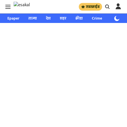
सबस्क्राईब
Epaper
ताज्या
देश
शहर
क्रीडा
Crime
साप्ताहिक