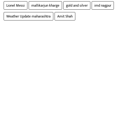
Lionel Messi
mallikarjun kharge
gold and silver
imd nagpur
Weather Update maharashtra
Amit Shah