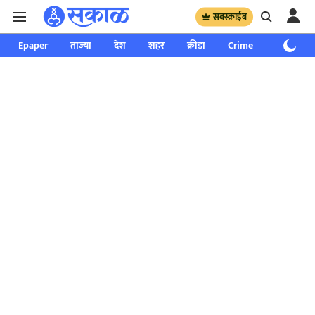
सबस्क्राईब
Epaper
ताज्या
देश
शहर
क्रीडा
Crime
साप्ताहिक