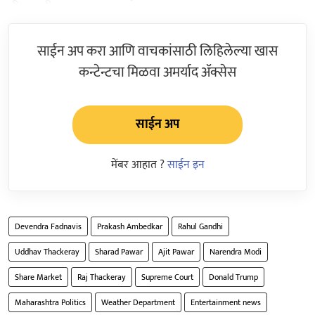
साईन अप करा आणि वाचकांसाठी लिहिलेल्या खास
कन्टेन्टचा मिळवा अमर्याद ॲक्सेस
साईन अप
मेंबर आहात ?
साईन इन
Devendra Fadnavis
Prakash Ambedkar
Rahul Gandhi
Uddhav Thackeray
Sharad Pawar
Ajit Pawar
Narendra Modi
Share Market
Raj Thackeray
Supreme Court
Donald Trump
Maharashtra Politics
Weather Department
Entertainment news