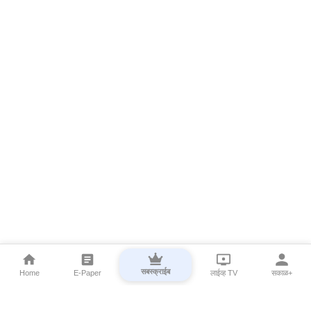
सबस्क्राईब
Home
E-Paper
लाईव्ह TV
सकाळ+