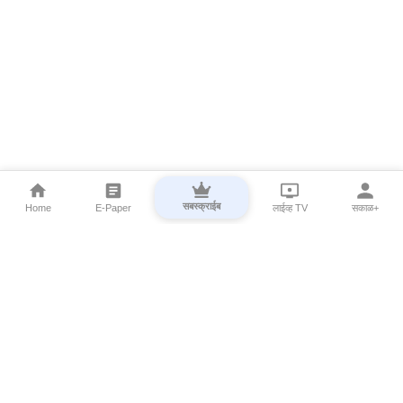
सबस्क्राईब
Home
E-Paper
लाईव्ह TV
सकाळ+
⌄
Marathi News