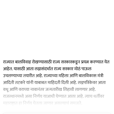
राज्यात बालविवाह रोखण्यासाठी राज्य सरकारकडून प्रयत्न करण्यात येत
आहेत. यासाठी आता लग्नासंदर्भात राज्य सरकार मोठं पाऊल
उचलण्याच्या तयारीत आहे. राज्याच्या महिला आणि बालविकास मंत्री
आदिती तटकरे यांनी याबाबत माहिदती दिली आहे. लग्नपत्रिकेवर आता
वधू आणि वराच्या नावानंतर जन्मतारीख लिहावी लागणार आहे.
राजस्थानमध्ये असा निर्णय याआधी घेण्यात आला आहे. त्याच धर्तीवर
महाराष्ट्रात हा निर्णय घेतला जाणार असल्याचं समजते.