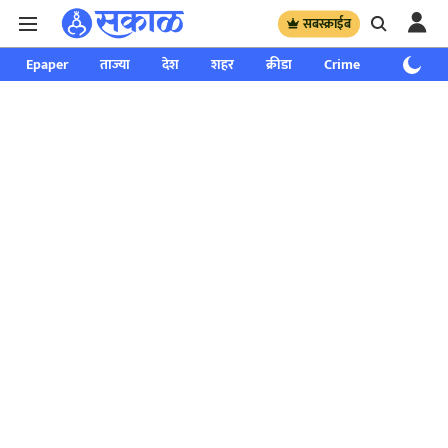
सबस्क्राईब
Epaper
ताज्या
देश
शहर
क्रीडा
Crime
साप्ताहिक