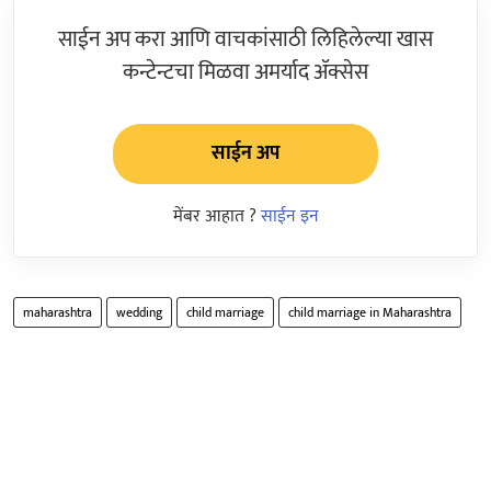
साईन अप करा आणि वाचकांसाठी लिहिलेल्या खास
कन्टेन्टचा मिळवा अमर्याद ॲक्सेस
साईन अप
मेंबर आहात ?
साईन इन
maharashtra
wedding
child marriage
child marriage in Maharashtra