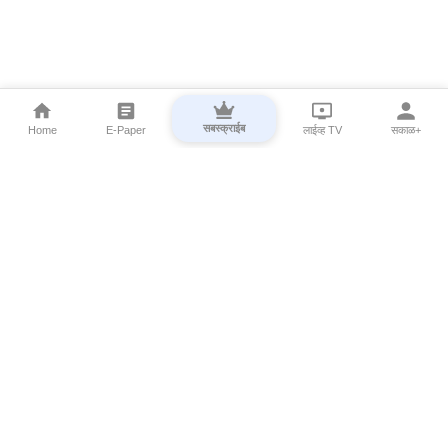
सबस्क्राईब
Home
E-Paper
लाईव्ह TV
सकाळ+
⌄
Marathi News
⌄
About Esakal
⌄
Digital Products