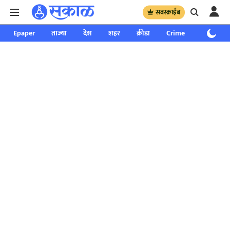
सबस्क्राईब
Epaper
ताज्या
देश
शहर
क्रीडा
Crime
साप्ताहिक