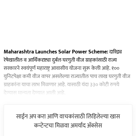
Maharashtra Launches Solar Power Scheme:
दारिद्र्य
रेषेखालील व आर्थिकदृष्ट्या दुर्बल घरगुती वीज ग्राहकांसाठी राज्य
सरकारने स्वयंपूर्ण महाराष्ट्र आवासीय योजना सुरू केली आहे. १००
युनिटपेक्षा कमी वीज वापर असलेल्या राज्यातील पाच लाख घरगुती वीज
ग्राहकांना याचा लाभ मिळणार आहे. यासाठी यंदा ३३० कोटी रुपये
देण्यास मान्यता देण्यात आली आहे.
साईन अप करा आणि वाचकांसाठी लिहिलेल्या खास
कन्टेन्टचा मिळवा अमर्याद ॲक्सेस