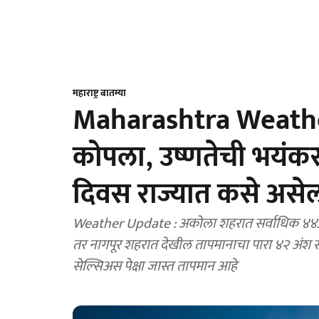
महाराष्ट्र बातम्या
Maharashtra Weather 
कोपला, उष्णतेची भयंकर
दिवस राज्यात कसे असे
Weather Update : अकोला शहरात सर्वाधिक ४४.२
तर नागपूर शहरात देखील तापमानाचा पारा ४२ अंश सेल्सिअसवर पोहोचला आहे. इतर जिल्ह्यातही ४१, ४२, ४३ अंश
सेल्सिअस पेक्षा जास्त तापमान आहे