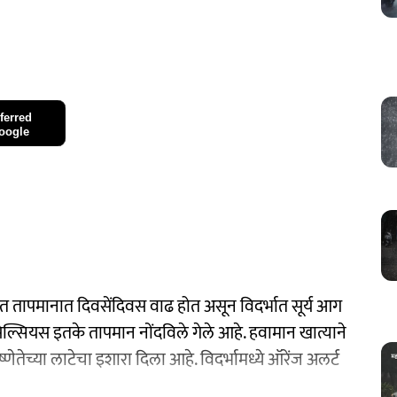
ferred
oogle
ापमानात दिवसेंदिवस वाढ होत असून विदर्भात सूर्य आग
्सियस इतके तापमान नोंदविले गेले आहे. हवामान खात्याने
्णेतेच्या लाटेचा इशारा दिला आहे. विदर्भामध्ये ऑरेंज अलर्ट