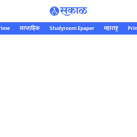
rime
साप्ताहिक
Studyroom Epaper
महाराष्ट्र
Pri