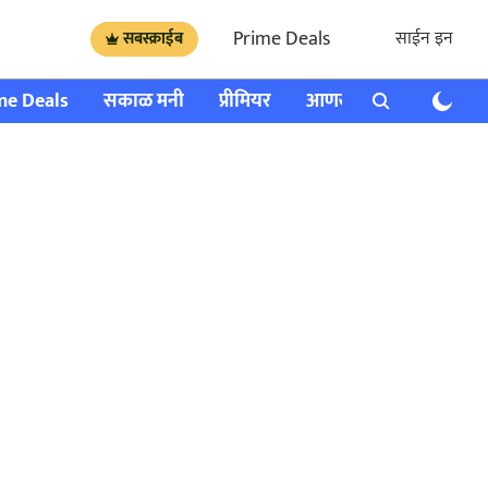
Prime Deals
साईन इन
सबस्क्राईब
me Deals
सकाळ मनी
प्रीमियर
आणखी
राशी भविष्य