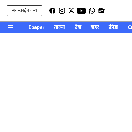
सबस्क्राईब करा
Epaper
ताज्या
देश
शहर
क्रीडा
C