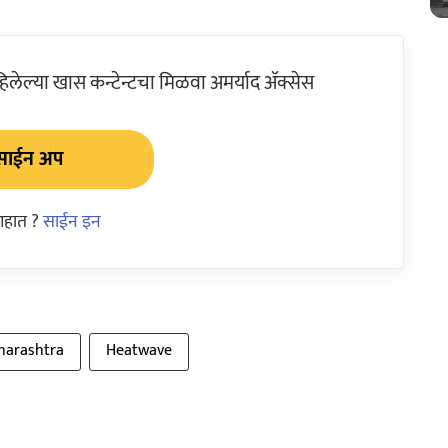
ेल्या खास कन्टेन्टचा मिळवा अमर्याद ॲक्सेस
साईन अप
आहात ?
साईन इन
harashtra
Heatwave