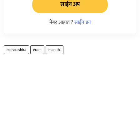
साईन अप
मेंबर आहात ?
साईन इन
maharashtra
exam
marathi