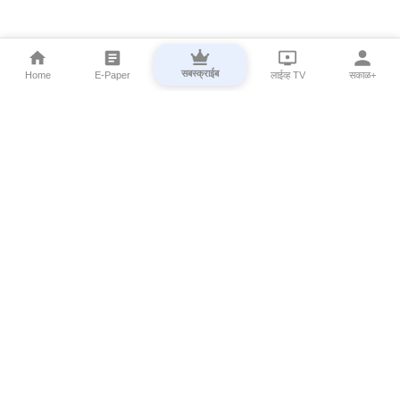
सबस्क्राईब
Home
E-Paper
लाईव्ह TV
सकाळ+
⌄
Marathi News
⌄
About Esakal
⌄
Digital Products
⌄
Sakal Programs