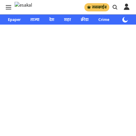
सबस्क्राईब
Epaper
ताज्या
देश
शहर
क्रीडा
Crime
साप्ताहिक