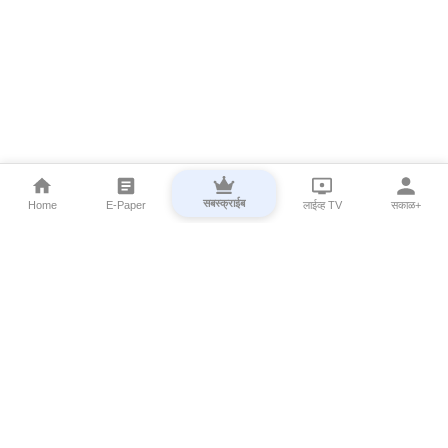
सबस्क्राईब
Home
E-Paper
लाईव्ह TV
सकाळ+
⌄
Marathi News