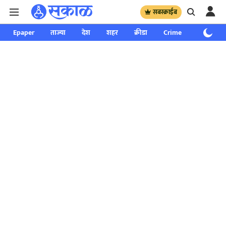
सबस्क्राईब
Epaper
ताज्या
देश
शहर
क्रीडा
Crime
साप्ताहिक