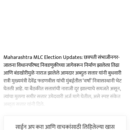
Maharashtra MLC Election Updates: छत्रपती संभाजीनगर-
जालना विधानपरिषद निवडणुकीच्या जागेवरून निर्माण झालेला तिढा
आणि बंडखोरीमुळे नाराज झालेले आमदार अब्दुल सत्तार यांनी बुधवारी
रात्री मुख्यमंत्री देवेंद्र फडणवीस यांची मुंबईतील ‘वर्षा’ निवासस्थानी भेट
घेतली आहे. या बैठकीत सत्तारांची नाराजी दूर झाल्याचे समजते असून,
त्यांचा मुलगा समीर सत्तार उमेदवारी अर्ज मागे घेतील, असे स्पष्ट संकेत
अब्दुल सत्तार यांनी दिले.
साईन अप करा आणि वाचकांसाठी लिहिलेल्या खास