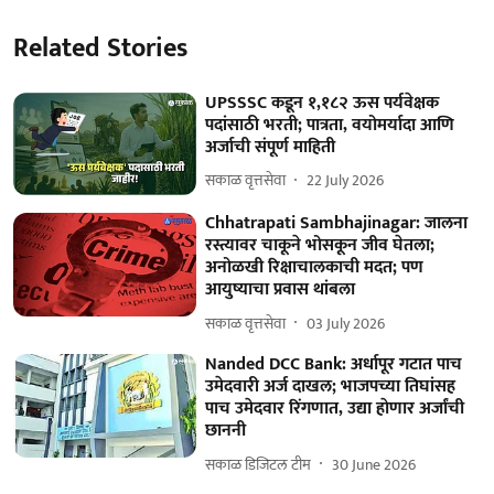
Related Stories
UPSSSC कडून १,१८२ ऊस पर्यवेक्षक
पदांसाठी भरती; पात्रता, वयोमर्यादा आणि
अर्जाची संपूर्ण माहिती
सकाळ वृत्तसेवा
22 July 2026
Chhatrapati Sambhajinagar: जालना
रस्त्यावर चाकूने भोसकून जीव घेतला;
अनोळखी रिक्षाचालकाची मदत; पण
आयुष्याचा प्रवास थांबला
सकाळ वृत्तसेवा
03 July 2026
Nanded DCC Bank: अर्धापूर गटात पाच
उमेदवारी अर्ज दाखल; भाजपच्या तिघांसह
पाच उमेदवार रिंगणात, उद्या हाेणार अर्जांची
छाननी
सकाळ डिजिटल टीम
30 June 2026