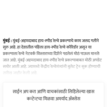
मुंबई :
मुंबई-अहमदाबाद हाय-स्पीड रेल्वे प्रकल्पाचे काम जलद गतीने
सुरु आहे. हा देशातील पहिला हाय-स्पीड रेल्वे कॉरिडॉर असून या
प्रकल्पाला रेल्वे नेटवर्क विस्ताराच्या दिशेने पडलेलं मोठं पाऊल मानले
जात आहे. मुंबई-अहमदाबाद हाय-स्पीड रेल्वे प्रकल्पाबाबत मोठी अपडेट
समोर आली आहे. ज्यामध्ये केंद्रीय रेल्वेमंत्र्यांनी बुलेट ट्रेन सुरू होण्याची
तारीख जाहीर केली आहे.
साईन अप करा आणि वाचकांसाठी लिहिलेल्या खास
कन्टेन्टचा मिळवा अमर्याद ॲक्सेस