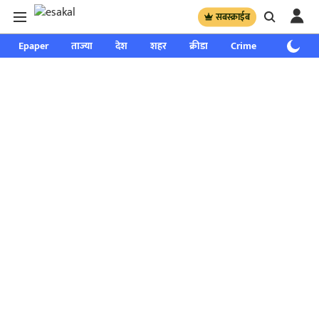
सबस्क्राईब
Epaper
ताज्या
देश
शहर
क्रीडा
Crime
साप्ताहिक