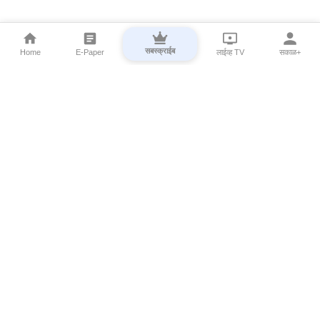
सबस्क्राईब
Home
E-Paper
लाईव्ह TV
सकाळ+
⌄
Marathi News
⌄
About Esakal
⌄
Digital Products
⌄
Sakal Programs