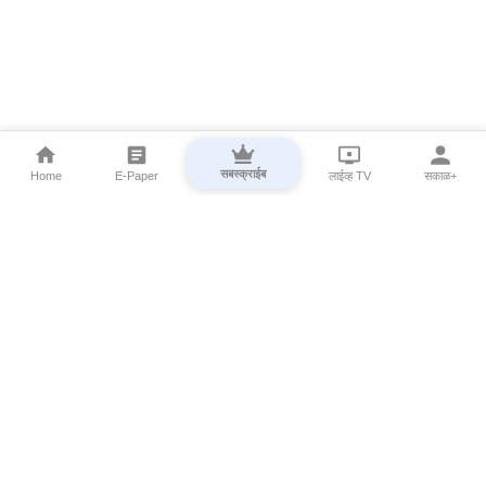
सबस्क्राईब
Home
E-Paper
लाईव्ह TV
सकाळ+
⌄
Marathi News
⌄
About Esakal
⌄