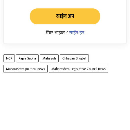
साईन अप
मेंबर आहात ?
साईन इन
NCP
Rajya Sabha
Mahayuti
Chhagan Bhujbal
Maharashtra political news
Maharashtra Legislative Council news