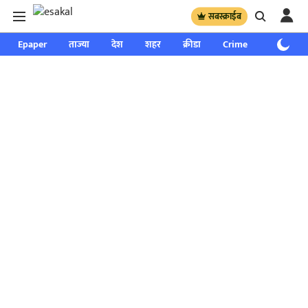
सबस्क्राईब
Epaper
ताज्या
देश
शहर
क्रीडा
Crime
साप्ताहिक