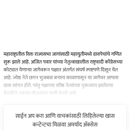
महाराष्ट्रातील रिक्त राज्यसभा जागांसाठी महायुतीमध्ये डावपेचांचे गणित
सुरू झाले आहे. अजित पवार यांच्या नेतृत्वाखालील राष्ट्रवादी काँग्रेसच्या
कोट्यात येणाऱ्या जागेवरून पक्षात अंतर्गत संघर्ष स्पष्टपणे दिसून येत
आहे. ज्येष्ठ नेते छगन भुजबळ बऱ्याच काळापासून या जागेवर आपला
दावा सांगत होते. परंतु पक्षाच्या वरिष्ठ नेत्यांच्या नुकत्याच झालेल्या
बैठकीने त्यांच्या योजनांवर पाणी फेरले आहे.
साईन अप करा आणि वाचकांसाठी लिहिलेल्या खास
कन्टेन्टचा मिळवा अमर्याद ॲक्सेस