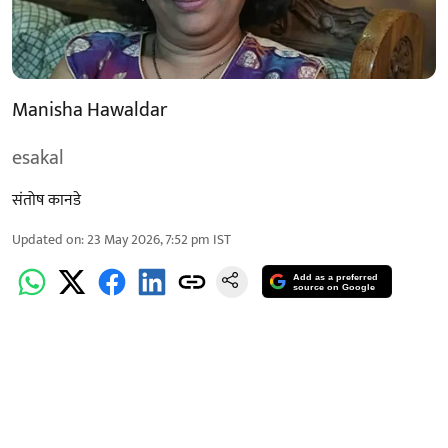
Manisha Hawaldar
esakal
संतोष कानडे
Updated on
:
23 May 2026, 7:52 pm
IST
Add as a preferred
source on Google