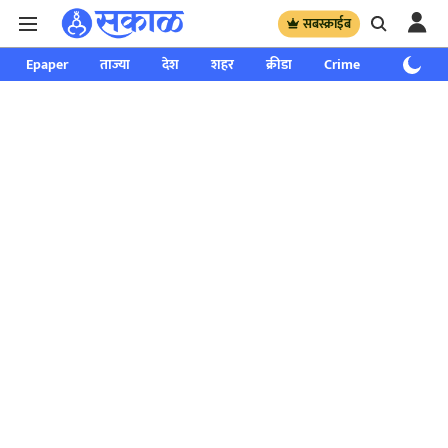
सबस्क्राईब
Epaper
ताज्या
देश
शहर
क्रीडा
Crime
साप्ताहिक