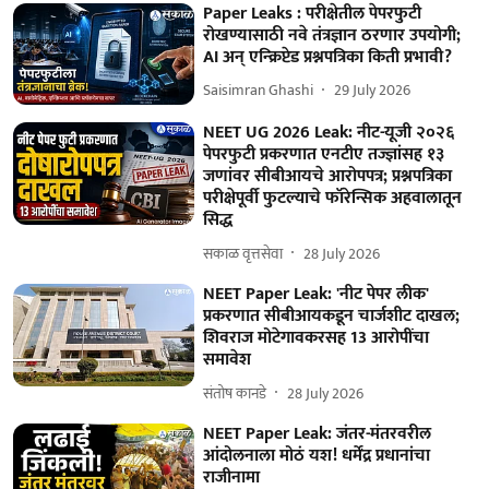
Paper Leaks : परीक्षेतील पेपरफुटी
रोखण्यासाठी नवे तंत्रज्ञान ठरणार उपयोगी;
AI अन् एन्क्रिप्टेड प्रश्नपत्रिका किती प्रभावी?
Saisimran Ghashi
29 July 2026
NEET UG 2026 Leak: नीट-यूजी २०२६
पेपरफुटी प्रकरणात एनटीए तज्ज्ञांसह १३
जणांवर सीबीआयचे आरोपपत्र; प्रश्नपत्रिका
परीक्षेपूर्वी फुटल्याचे फॉरेन्सिक अहवालातून
सिद्ध
सकाळ वृत्तसेवा
28 July 2026
NEET Paper Leak: 'नीट पेपर लीक'
प्रकरणात सीबीआयकडून चार्जशीट दाखल;
शिवराज मोटेगावकरसह 13 आरोपींचा
समावेश
संतोष कानडे
28 July 2026
NEET Paper Leak: जंतर-मंतरवरील
आंदोलनाला मोठं यश! धर्मेंद्र प्रधानांचा
राजीनामा