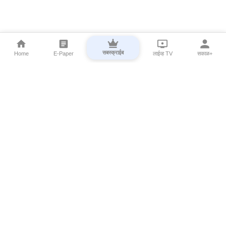
सबस्क्राईब
Home
E-Paper
लाईव्ह TV
सकाळ+
⌄
Marathi News
⌄
About Esakal
⌄
Digital Products