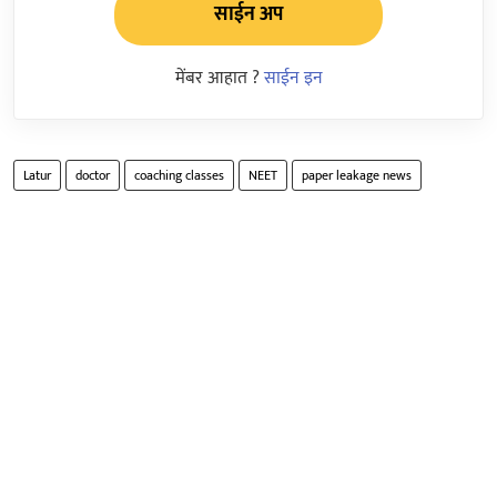
साईन अप
मेंबर आहात ?
साईन इन
Latur
doctor
coaching classes
NEET
paper leakage news