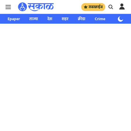
सबस्क्राईब
Epaper
ताज्या
देश
शहर
क्रीडा
Crime
साप्ताहिक