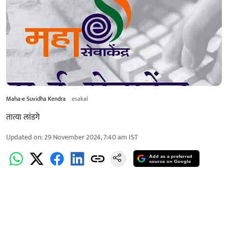
Maha-e Suvidha Kendra
esakal
तात्या लांडगे
Updated on
:
29 November 2024, 7:40 am
IST
Add as a preferred
source on Google