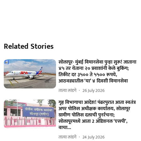
Related Stories
सोलापूर- मुंबई विमानसेवा पुन्हा सुरू! जाताना
४५ तर येताना २० प्रवाशांनी केले बुकिंग;
तिकीट दर ३५०० ते ५५०० रूपये,
आठवड्यातील ‘या’ ४ दिवशी विमानसेवा
तात्या लांडगे
26 July 2026
गृह विभागाचा आदेश! पंढरपुरात आता स्वतंत्र
अपर पोलिस अधीक्षक कार्यालय, सोलापूर
ग्रामीण पोलिस दलाची पुनर्रचना;
सोलापूरमध्ये आता 2 ॲडिशनल ‘एसपी’,
वाचा...
तात्या लांडगे
24 July 2026