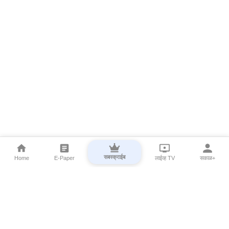
सबस्क्राईब
Home
E-Paper
लाईव्ह TV
सकाळ+