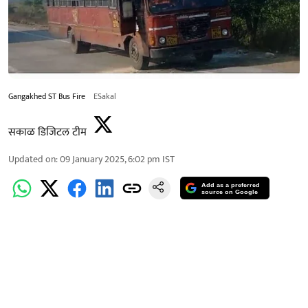
Gangakhed ST Bus Fire
ESakal
सकाळ डिजिटल टीम
Updated on
:
09 January 2025, 6:02 pm
IST
Add as a preferred
source on Google