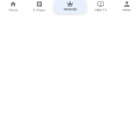
सबस्क्राईब
Home
E-Paper
लाईव्ह TV
सकाळ+
⌄
Marathi News
⌄
About Esakal
⌄
Digital Products
⌄
Sakal Programs
⌄
Print Products