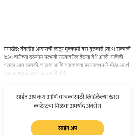
गंगाखेड: गंगाखेड आगाराची लातूर मुक्कामी बस गुरुवारी (ता.९) सकाळी
९:३० वाजेच्या दरम्यान परभणी रस्त्यावरील दैठणा येथे आली. यावेळी
बसला आग लागली. चालक आणि वाहकाच्या प्रसंगावधनाने मोठा अनर्थ
टळला. यामुळे खळबळ उडाली होती.
साईन अप करा आणि वाचकांसाठी लिहिलेल्या खास
कन्टेन्टचा मिळवा अमर्याद ॲक्सेस
साईन अप