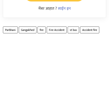
मेंबर आहात ?
साईन इन
Parbhani
Gangakhed
fire
Fire Accident
st bus
Accident fire