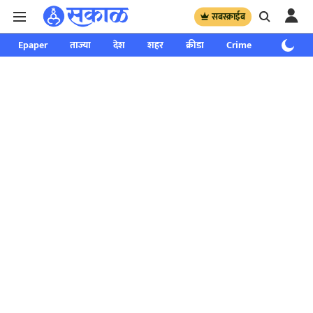
सबस्क्राईब
Epaper
ताज्या
देश
शहर
क्रीडा
Crime
साप्ताहिक