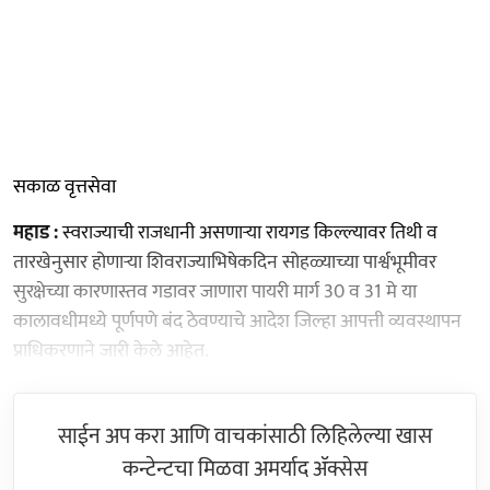
सकाळ वृत्तसेवा
महाड :
स्वराज्याची राजधानी असणाऱ्या रायगड किल्ल्यावर तिथी व
तारखेनुसार होणाऱ्या शिवराज्याभिषेकदिन सोहळ्याच्या पार्श्वभूमीवर
सुरक्षेच्या कारणास्तव गडावर जाणारा पायरी मार्ग 30 व 31 मे या
कालावधीमध्ये पूर्णपणे बंद ठेवण्याचे आदेश जिल्हा आपत्ती व्यवस्थापन
प्राधिकरणाने जारी केले आहेत.
साईन अप करा आणि वाचकांसाठी लिहिलेल्या खास
कन्टेन्टचा मिळवा अमर्याद ॲक्सेस