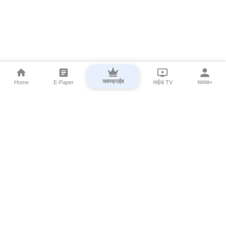
सबस्क्राईब
Home
E-Paper
लाईव्ह TV
सकाळ+
⌄
Marathi News
⌄
About Esakal