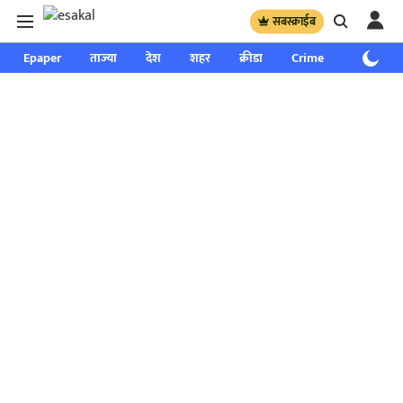
सबस्क्राईब
Epaper
ताज्या
देश
शहर
क्रीडा
Crime
साप्ताहिक