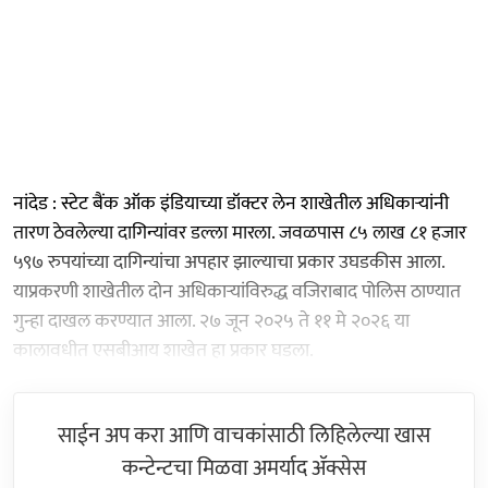
नांदेड : स्टेट बैंक ऑक इंडियाच्या डॉक्टर लेन शाखेतील अधिकाऱ्यांनी
तारण ठेवलेल्या दागिन्यांवर डल्ला मारला. जवळपास ८५ लाख ८१ हजार
५९७ रुपयांच्या दागिन्यांचा अपहार झाल्याचा प्रकार उघडकीस आला.
याप्रकरणी शाखेतील दोन अधिकाऱ्यांविरुद्ध वजिराबाद पोलिस ठाण्यात
गुन्हा दाखल करण्यात आला. २७ जून २०२५ ते ११ मे २०२६ या
कालावधीत एसबीआय शाखेत हा प्रकार घडला.
साईन अप करा आणि वाचकांसाठी लिहिलेल्या खास
कन्टेन्टचा मिळवा अमर्याद ॲक्सेस