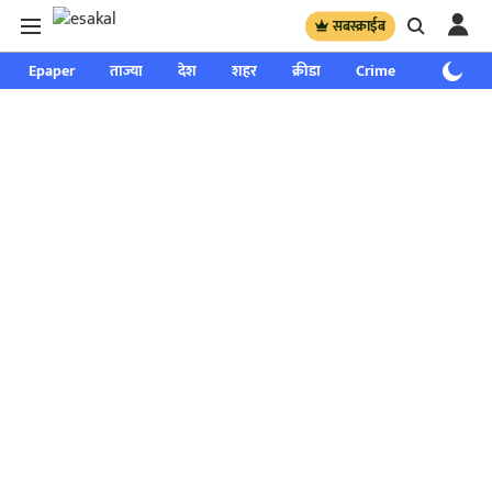
सबस्क्राईब
Epaper
ताज्या
देश
शहर
क्रीडा
Crime
साप्ताहिक