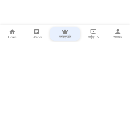
सबस्क्राईब
Home
E-Paper
लाईव्ह TV
सकाळ+
⌄
Marathi News
⌄
About Esakal
⌄
Digital Products