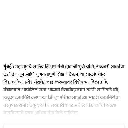
मुंबई :
महाराष्ट्राचे शालेय शिक्षण मंत्री दादाजी भुसे यांनी, सरकारी शाळांचा
दर्जा उंचावून आणि गुणवत्तापूर्ण शिक्षण देऊन, या शाळांमधील
विद्यार्थ्यांच्या प्रवेशसंख्येत वाढ करण्यावर विशेष भर दिला आहे.
मंत्रालयात आयोजित एका आढावा बैठकीदरम्यान त्यांनी सांगितले की,
उत्कृष्ट कामगिरी करणाऱ्या जिल्हा परिषद शाळांच्या आदर्श कामगिरीचा
वस्तुपाठ समोर ठेवून, सर्वच सरकारी शाळांमधील विद्यार्थ्यांची संख्या
वाढविण्याचे प्रयत्न अधिक तीव्र केले पाहिजेत.