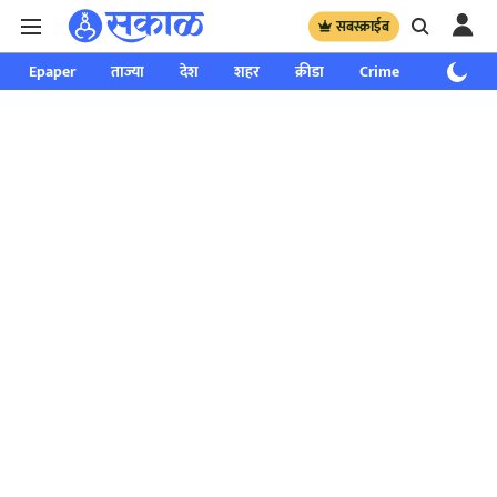
सबस्क्राईब
Epaper
ताज्या
देश
शहर
क्रीडा
Crime
साप्ताहिक