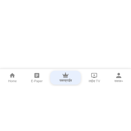
सबस्क्राईब
Home
E-Paper
लाईव्ह TV
सकाळ+