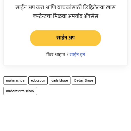
साईन अप करा आणि वाचकांसाठी लिहिलेल्या खास
कन्टेन्टचा मिळवा अमर्याद ॲक्सेस
साईन अप
मेंबर आहात ?
साईन इन
maharashtra
education
dada bhuse
Dadaji Bhuse
maharashtra school