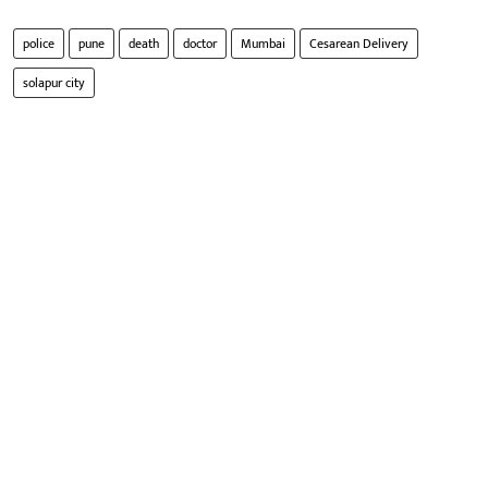
police
pune
death
doctor
Mumbai
Cesarean Delivery
solapur city