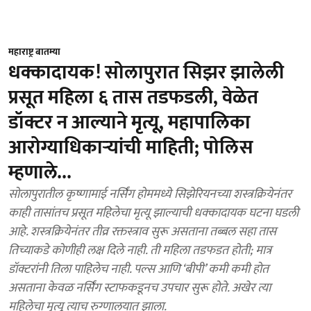
महाराष्ट्र बातम्या
धक्कादायक! सोलापुरात सिझर झालेली
प्रसूत महिला ६ तास तडफडली, वेळेत
डॉक्टर न आल्याने मृत्यू, महापालिका
आरोग्याधिकाऱ्यांची माहिती; पोलिस
म्हणाले...
सोलापुरातील कृष्णामाई नर्सिंग होममध्ये सिझेरियनच्या शस्त्रक्रियेनंतर
काही तासांतच प्रसूत महिलेचा मृत्यू झाल्याची धक्कादायक घटना घडली
आहे. शस्त्रक्रियेनंतर तीव्र रक्तस्त्राव सुरू असताना तब्बल सहा तास
तिच्याकडे कोणीही लक्ष दिले नाही. ती महिला तडफडत होती; मात्र
डॉक्टरांनी तिला पाहिलेच नाही. पल्स आणि ‘बीपी’ कमी कमी होत
असताना केवळ नर्सिंग स्टाफकडूनच उपचार सुरू होते. अखेर त्या
महिलेचा मृत्यू त्याच रुग्णालयात झाला.