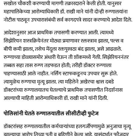
सखोल चौकशी करण्याची मागणी तक्रारदाराने केली होती. यानुसार
महापालिकेच्या आरोग्याधिकारी डॉ. राखी माने यांनी दोन्ही रुग्णालयांना
नोटीस पाठवून उपचारासंबंधी सर्व कागदपत्रे सादर करण्याचे आदेश दिले.
आदेशानुसार आज प्राथमिक तपासणी करण्यात आली. त्यामध्ये
सिझेरियन शस्त्रक्रियेनंतर मोठ्या प्रमाणावर रक्तस्त्राव झाला, पल्स व
बीपी कमी झाला, तसेच मेंदूला रक्तपुरवठा बंद झाला, असे आढळले.
रुग्णाच्या डोळ्यासमोर अंधारी येऊन ती शॉकमध्ये गेली. सिझेरियननंतर
तब्बल सहा तास रुग्ण तडफडत होती; तरीही डॉक्टर रुग्णाला
पाहण्यासाठी आले नाहीत. नर्सिंग स्टाफकडूनच उपचार सुरू होते.
त्यामुळेच रुग्णाचा मृत्यू झाला. त्या महिलेने अखेरचा श्वास दबडे
डॉक्टरांच्या रुग्णालयातच घेतल्याचे प्राथमिक तपासणीत निदर्शनास
आल्याची माहिती आरोग्याधिकारी डॉ. राखी माने यांनी दिली.
पोलिसांनी घेतले रुग्णालयातील सीसीटीव्ही फुटेज
डॉक्टरांसह रुग्णालयातील कर्मचाऱ्यांच्या हलगर्जीपणामुळे अनुजाचा मृत्यू
झाल्याचा आरोप तिच्या पती व बहिणीने केला आहे. यासंदर्भात फौजदार