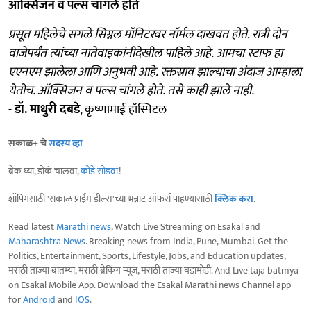
ऑक्सिजन व पल्स चांगले होते
प्रसूत महिलेचे सगळे सिग्नल मॉनिटरवर नॉर्मल दाखवत होते. रात्री दोन
वाजेपर्यंत त्यांच्या नातेवाइकांनीदेखील पाहिले आहे. आमचा स्टाफ हा
एएनएम झालेला आणि अनुभवी आहे. रक्तस्राव झाल्याचा अंदाज आम्हाला
येतोच. ऑक्सिजन व पल्स चांगले होते. तसे काही झाले नाही.
-
डॉ. माधुरी दबडे
, कृष्णामाई हॉस्पिटल
सकाळ+ चे
सदस्य व्हा
ब्रेक घ्या, डोकं चालवा,
कोडे सोडवा
!
शॉपिंगसाठी 'सकाळ प्राईम डील्स'च्या भन्नाट ऑफर्स पाहण्यासाठी
क्लिक करा
.
Read latest
Marathi news
, Watch Live Streaming on Esakal and
Maharashtra News
. Breaking news from India, Pune, Mumbai. Get the
Politics, Entertainment, Sports, Lifestyle, Jobs, and Education updates,
मराठी ताज्या बातम्या, मराठी ब्रेकिंग न्यूज, मराठी ताज्या घडामोडी. And Live taja batmya
on Esakal Mobile App. Download the Esakal Marathi news Channel app
for
Android
and
IOS
.