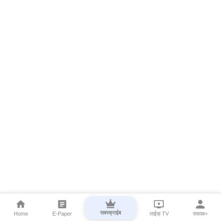
सबस्क्राईब
Home
E-Paper
लाईव्ह TV
सकाळ+