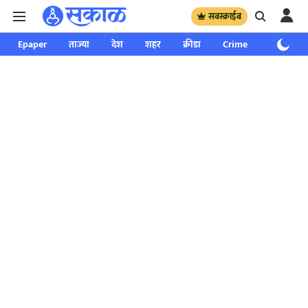
सबस्क्राईब
Epaper
ताज्या
देश
शहर
क्रीडा
Crime
साप्ताहिक