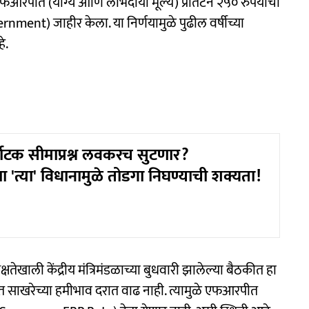
 एफआरपीत (योग्य आणि लाभदायी मूल्य) प्रतिटन २५० रुपयांची
rnment) जाहीर केला. या निर्णयामुळे पुढील वर्षीच्या
े.
कर्नाटक सीमाप्रश्न लवकरच सुटणार?
्या 'त्या' विधानामुळे तोडगा निघण्याची शक्यता!
तेखाली केंद्रीय मंत्रिमंडळाच्या बुधवारी झालेल्या बैठकीत हा
ेत साखरेच्या हमीभाव दरात वाढ नाही. त्यामुळे एफआरपीत