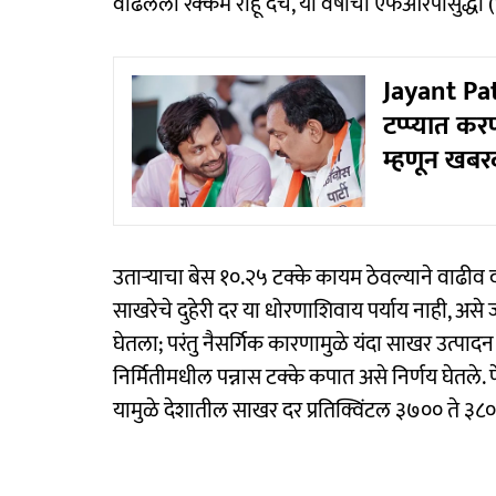
वाढलेली रक्कम राहू देच, या वर्षाची एफआरपीसुद्धा
Jayant Pati
टप्प्यात करण
म्हणून खबर
उताऱ्याचा बेस १०.२५ टक्के कायम ठेवल्याने वाढीव
साखरेचे दुहेरी दर या धोरणाशिवाय पर्याय नाही, असे ज
घेतला; परंतु नैसर्गिक कारणामुळे यंदा साखर उत्पाद
निर्मितीमधील पन्नास टक्के कपात असे निर्णय घेतले. 
यामुळे देशातील साखर दर प्रतिक्विंटल ३७०० ते ३८