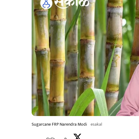
Sugarcane FRP Narendra Modi
esakal