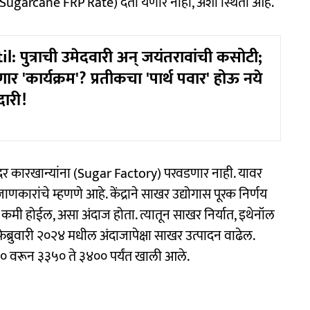
 (Sugarcane FRP Rate) देता येणार नाही, अशी स्थिती आहे.
l: पुत्राची उमेदवारी अन् जयंतरावांची कसोटी;
ार 'कार्यक्रम'? प्रतीकचा 'पार्थ पवार' होऊ नये
दारी!
 दर कारखान्यांना (Sugar Factory) परवडणार नाही. यावर
ाणकारांचे म्हणणे आहे. केंद्राने साखर उद्योगास पूरक निर्णय
न कमी होईल, असा अंदाज होता. त्यातून साखर निर्यात, इथेनॉल
फेब्रुवारी २०२४ मधील अंदाजापेक्षा साखर उत्पादन वाढेल.
०० वरून ३३५० ते ३४०० पर्यंत खाली आले.