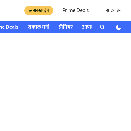
Prime Deals
साईन इन
सबस्क्राईब
me Deals
सकाळ मनी
प्रीमियर
आणखी
राशी भविष्य