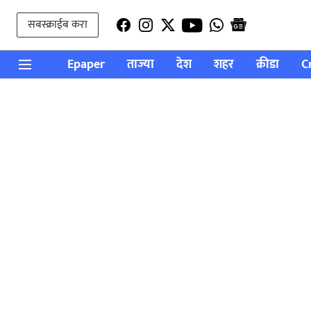
सबस्क्राईब करा
Epaper
ताज्या
देश
शहर
क्रीडा
C