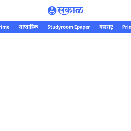
rime
साप्ताहिक
Studyroom Epaper
महाराष्ट्र
Pri