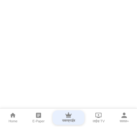
सबस्क्राईब
Home
E-Paper
लाईव्ह TV
सकाळ+