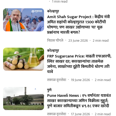
1
min read
कोल्हापूर
Amit Shah Sugar Project : केंद्रीय मंत्री
अमित शहांची कोल्हापुरात 1500 कोटींची
घोषणा; पण साखर उद्योगाच्या 'या' मूळ
प्रश्नांनाच मारली बगल?
निवास चौगले
23 June 2026
2
min read
कोल्हापूर
FRP Sugarcane Price: वाढती एफआरपी,
स्थिर साखर दर; कारखान्यांचा ताळमेळ
जमेना, साखरेच्या दुहेरी किमतीचे धोरण तरी
यावे
सकाळ वृत्तसेवा
19 June 2026
2
min read
पुणे
Pune Haveli News : १५ वर्षांनंतर यशवंत
साखर कारखान्याच्या जमिन विक्रीला मुहूर्त;
पुणे बाजार समितीकडून ४९.१८ एकर खरेदी
सकाळ वृत्तसेवा
17 June 2026
2
min read