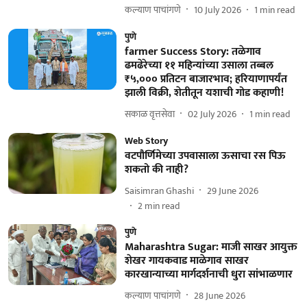
कल्याण पाचांगणे
10 July 2026
1
min read
पुणे
farmer Success Story: तळेगाव
ढमढेरेच्या ११ महिन्यांच्या उसाला तब्बल
₹५,००० प्रतिटन बाजारभाव; हरियाणापर्यंत
झाली विक्री, शेतीतून यशाची गोड कहाणी!
सकाळ वृत्तसेवा
02 July 2026
1
min read
Web Story
वटपौर्णिमेच्या उपवासाला ऊसाचा रस पिऊ
शकतो की नाही?
Saisimran Ghashi
29 June 2026
2
min read
पुणे
Maharashtra Sugar: माजी साखर आयुक्त
शेखर गायकवाड माळेगाव साखर
कारखान्याच्या मार्गदर्शनाची धुरा सांभाळणार
कल्याण पाचांगणे
28 June 2026