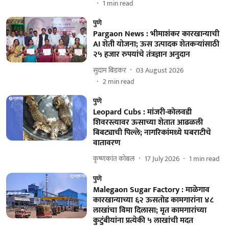
1
min read
पुणे
Pargaon News : भीमाशंकर कारखान्याची
AI शेती योजना; ऊस उत्पादक शेतकऱ्यांसाठी
२५ हजार रुपयांचे तंत्रज्ञान अनुदान
सुदाम बिडकर
03 August 2026
2
min read
पुणे
Leopard Cubs : मांजरी-कोलवडी
शिवरस्त्यावर ऊसाच्या शेतात आढळली
बिबट्याची पिल्ले; नागरिकांमध्ये घबराटीचे
वातावरण
कृष्णकांत कोबल
17 July 2026
1
min read
पुणे
Malegaon Sugar Factory : माळेगाव
कारखान्याच्या ६२ ऊसतोड कामगारांना ४८
लाखांचा विमा दिलासा; मृत कामगारांच्या
कुटुंबीयांना प्रत्येकी ५ लाखांची मदत