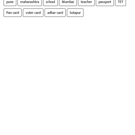
pune
maharashtra
school
Mumbai
teacher
passport
TET
Pan card
voter card
adhar card
Solapur