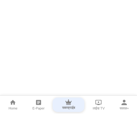
सबस्क्राईब
Home
E-Paper
लाईव्ह TV
सकाळ+