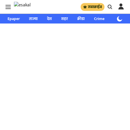
सबस्क्राईब
Epaper
ताज्या
देश
शहर
क्रीडा
Crime
साप्ताहिक