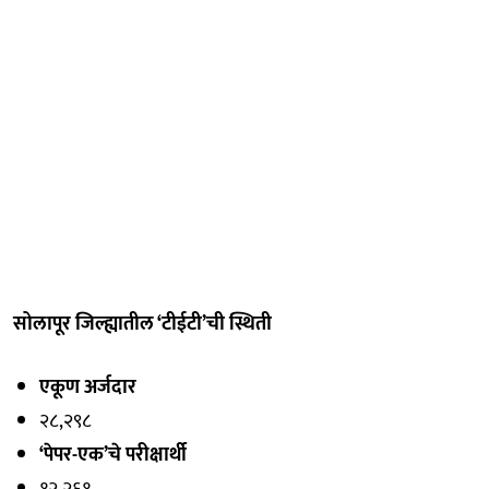
सोलापूर जिल्ह्यातील ‘टीईटी’ची स्थिती
एकूण अर्जदार
२८,२९८
‘पेपर-एक’चे परीक्षार्थी
१२,२६१