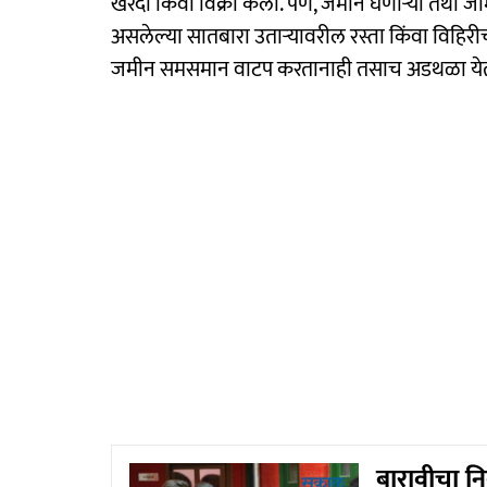
खरेदी किंवा विक्री केली. पण, जमीन घेणाऱ्या तथा जमिनीच
असलेल्या सातबारा उताऱ्यावरील रस्ता किंवा विहिर
जमीन समसमान वाटप करतानाही तसाच अडथळा येत आहे.
बारावीचा नि