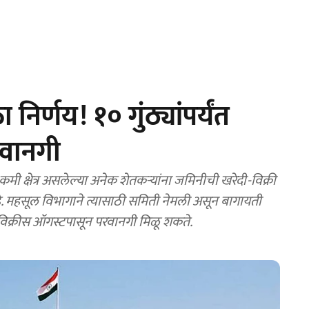
िर्णय! १० गुंठ्यांपर्यंत
रवानगी
मी क्षेत्र असलेल्या अनेक शेतकऱ्यांना जमिनीची खरेदी-विक्री
े. महसूल विभागाने त्यासाठी समिती नेमली असून बागायती
विक्रीस ऑगस्टपासून परवानगी मिळू शकते.