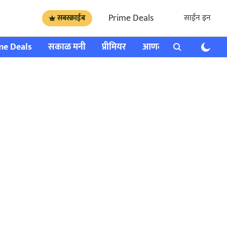
Prime Deals
साईन इन
सबस्क्राईब
me Deals
सकाळ मनी
प्रीमियर
आणखी
राशी भविष्य