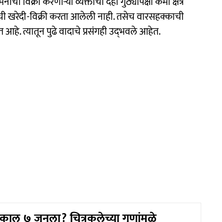
ी विक्री करणाऱ्या व्यक्तींची दहा गुंठ्यापेक्षा कमी क्षेत्र
ीची खरेदी-विक्री करता आलेली नाही. तसेच वारसहक्काची
 त्यातून पुढे वादाचे प्रसंगही उद्‌भवले आहेत.
काल ७ जूनला? चित्रकलेच्या गुणांमुळे