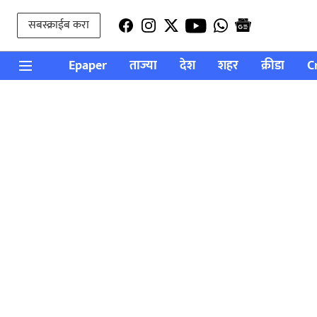
सबस्क्राईब करा
Epaper
ताज्या
देश
शहर
क्रीडा
C