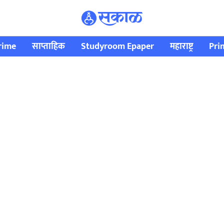
rime
साप्ताहिक
Studyroom Epaper
महाराष्ट्र
Pri