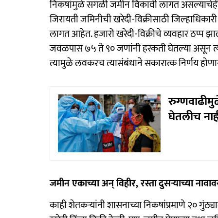
निकषांमुळे सगळी जमीन विकावी लागत असल्याचेही चि
जिरायती जमिनीची खरेदी-विक्रीसाठी जिल्हाधिकारी किं
लागत आहेत. हजारो खरेदी-विक्रीचे व्यवहार ठप्प झ
जवळपास ७५ ते ९० जणांनी हरकती घेतल्या असून त्या 
त्यामुळे लवकरच त्यासंबंधाने सकारात्क निर्णय होणार 
रुग्णवाढीमु
घेतलीच नाह
जमीन एकाच्या अन्‌ विहीर, रस्ता
दुसऱ्याच्या नावाव
काही शेतकऱ्यांनी शासनाच्या निकषांप्रमाणे २० गुंठ्य