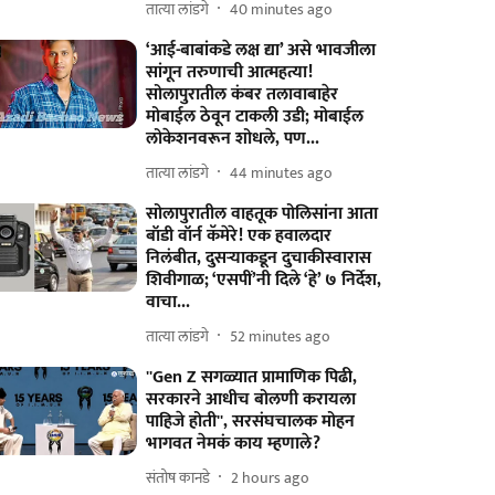
तात्या लांडगे
40 minutes ago
‘आई-बाबांकडे लक्ष द्या’ असे भावजीला
सांगून तरुणाची आत्महत्या!
सोलापुरातील कंबर तलावाबाहेर
मोबाईल ठेवून टाकली उडी; मोबाईल
लोकेशनवरून शोधले, पण...
तात्या लांडगे
44 minutes ago
सोलापुरातील वाहतूक पोलिसांना आता
बॉडी वॉर्न कॅमेरे! एक हवालदार
निलंबीत, दुसऱ्याकडून दुचाकीस्वारास
शिवीगाळ; ‘एसपीं’नी दिले ‘हे’ ७ निर्देश,
वाचा...
तात्या लांडगे
52 minutes ago
''Gen Z सगळ्यात प्रामाणिक पिढी,
सरकारने आधीच बोलणी करायला
पाहिजे होती'', सरसंघचालक मोहन
भागवत नेमकं काय म्हणाले?
संतोष कानडे
2 hours ago