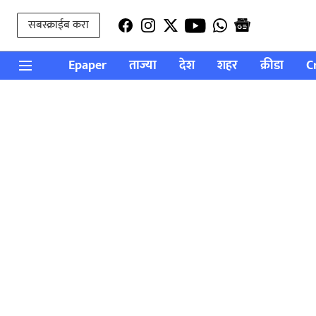
सबस्क्राईब करा
Epaper
ताज्या
देश
शहर
क्रीडा
C