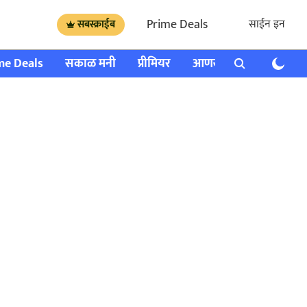
Prime Deals
साईन इन
सबस्क्राईब
me Deals
सकाळ मनी
प्रीमियर
आणखी
राशी भविष्य