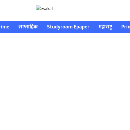
rime
साप्ताहिक
Studyroom Epaper
महाराष्ट्र
Pri