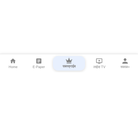
सबस्क्राईब
Home
E-Paper
लाईव्ह TV
सकाळ+
⌄
Marathi News