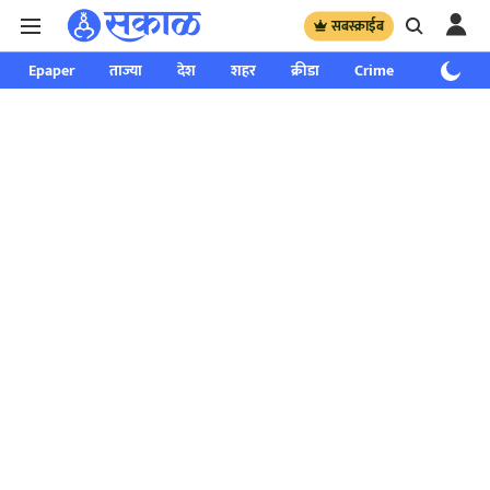
सबस्क्राईब
Epaper
ताज्या
देश
शहर
क्रीडा
Crime
साप्ताहिक