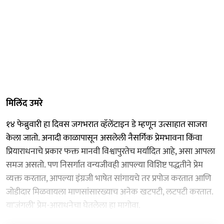
मिलिंद उमरे
१४ फेब्रुवारी हा दिवस जगभरात व्हॅलेंटाइन डे म्हणून उत्साहात साजरा
केला जातो. अनादी काळापासून असलेली नैसर्गिक प्रेमभावना किंवा
प्रियाराधनाचे प्रकार फक्त मानवी विश्वापुरतेच मर्यादित आहे, असा आपला
समज असतो. पण निसर्गात वन्यजीवही आपल्या विशिष्ट पद्धतीने प्रेम
व्यक्त करतात, आपल्या इंग्रजी भाषेत सांगायचे तर प्रपोज करतात आणि
जोडीदार मिळवायला माणसांसारख्याच अनेक खटपटी, लटपटी करतात.
या'जंगली' प्रेम-आराधनेचा घेतलेला हा मागोवा.