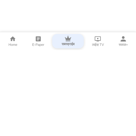
सबस्क्राईब
Home
E-Paper
लाईव्ह TV
सकाळ+
⌄
Marathi News
⌄
About Esakal
⌄
Digital Products