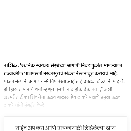
नाशिक :
‘स्थनिक स्वराज्य संस्थेच्या आगामी निवडणुकीत आपल्याला
राज्यावरील भाजपरूपी नरकासुराचे संकट नेस्तनाबूत करायचे आहे.
भाजप नेत्यांनी आपण कसे विष पेरतो आहोत हे उघड्या डोळ्यांनी पाहावे,
इतिहासात पापाचे धनी म्हणून तुमची नोंद होऊ देऊ नका,’’ अशी
खरमरीत टीका शिवसेना उद्धव बाळासाहेब ठाकरे पक्षाचे प्रमुख उद्धव
ठाकरे यांनी मुंबईत केले.
साईन अप करा आणि वाचकांसाठी लिहिलेल्या खास