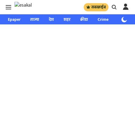
सबस्क्राईब
Epaper
ताज्या
देश
शहर
क्रीडा
Crime
साप्ताहिक