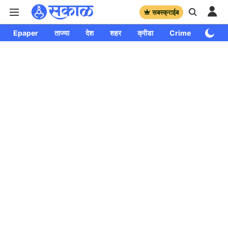
सबस्क्राईब
Epaper
ताज्या
देश
शहर
क्रीडा
Crime
साप्ताहि