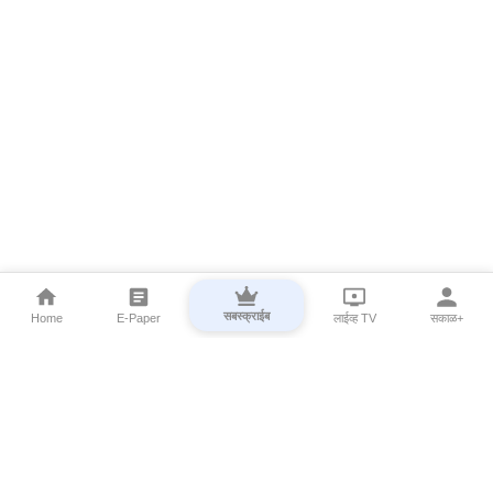
सबस्क्राईब
Home
E-Paper
लाईव्ह TV
सकाळ+