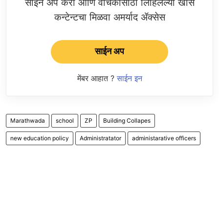
साईन अप करा आणि वाचकांसाठी लिहिलेल्या खास
कन्टेन्टचा मिळवा अमर्याद ॲक्सेस
साईन अप
मेंबर आहात ?
साईन इन
Marathwada
school
ZP
Building Collapes
new education policy
Administratator
administarative officers