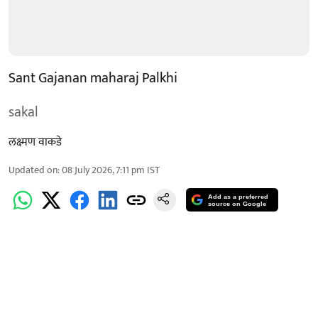
Sant Gajanan maharaj Palkhi
sakal
लक्ष्मण वाकडे
Updated on
:
08 July 2026, 7:11 pm
IST
Add as a preferred
source on Google