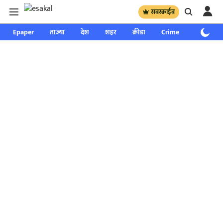
सबस्क्राईब
Epaper
ताज्या
देश
शहर
क्रीडा
Crime
साप्ताहिक