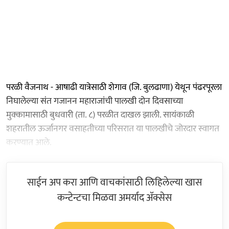
परळी वैजनाथ - आषाढी यात्रेसाठी शेगाव (जि. बुलढाणा) येथून पंढरपूरला
निघालेल्या संत गजानन महाराजांची पालखी दोन दिवसाच्या
मुक्कामासाठी बुधवारी (ता. ८) परळीत दाखल झाली. सायंकाळी
शहरातील ऊर्जानगर वसाहतीच्या परिसरात या पालखीचे जोरदार स्वागत
करण्यात आले.
साईन अप करा आणि वाचकांसाठी लिहिलेल्या खास
कन्टेन्टचा मिळवा अमर्याद ॲक्सेस