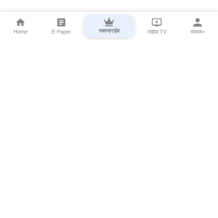
सबस्क्राईब
Home
E-Paper
लाईव्ह TV
सकाळ+
⌄
Marathi News
⌄
About Esakal
⌄
Digital Products
⌄
Sakal Programs
⌄