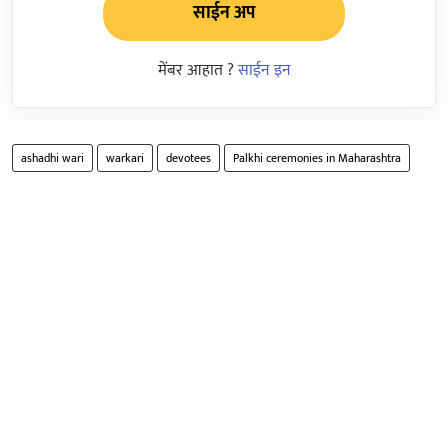
साईन अप
मेंबर आहात ?
साईन इन
ashadhi wari
warkari
devotees
Palkhi ceremonies in Maharashtra