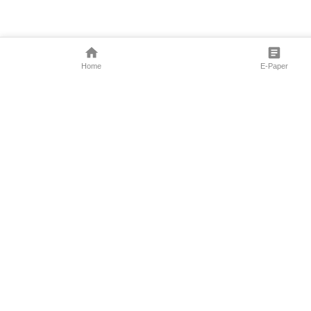
Home
E-Paper
Follow Us
Marathi News
Maharashtra N