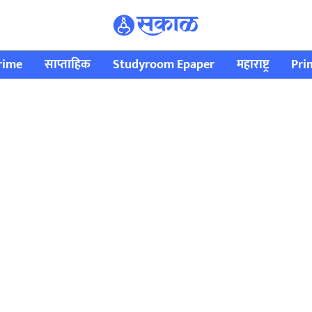
rime
साप्ताहिक
Studyroom Epaper
महाराष्ट्र
Pri