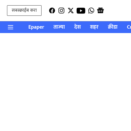
सबस्क्राईब करा
Epaper
ताज्या
देश
शहर
क्रीडा
C