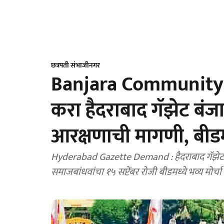
छत्रपती संभाजीनगर
Banjara Community P
करा हैदराबाद गॅझेट बंज
आरक्षणाची मागणी, बीडमध
Hyderabad Gazette Demand : हैदराबाद गॅझेटनु
समाजबांधवांचा १५ सप्टेंबर रोजी बीडमध्ये भव्य मोर्च