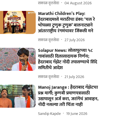
सकाळ वृत्तसेवा
04 August 2026
Marathi Children’s Play:
हैदराबादमध्ये मराठीचा डंका: ‘चल रे
भोपळ्या टुणुक टुणुक’ बालनाट्याने
आंतरराष्ट्रीय रंगमंचावर जिंकली मने
सकाळ वृत्तसेवा
27 July 2026
Solapur News: सोलापूरच्या ५८
गावांसाठी दिलासादायक निर्णय;
हैदराबाद गॅझेट नोंदी तपासण्याचे शिंदे
समितीचे आदेश
सकाळ वृत्तसेवा
21 July 2026
Manoj Jarange : हैदराबाद गॅझेटचा
प्रश्न मार्गी; कुणबी प्रमाणपत्रासाठी
उद्यापासून अर्ज करा, जरांगेंचं आवाहन,
नोंदी नसल्या तरी चिंता नाही
Sandip Kapde
19 June 2026