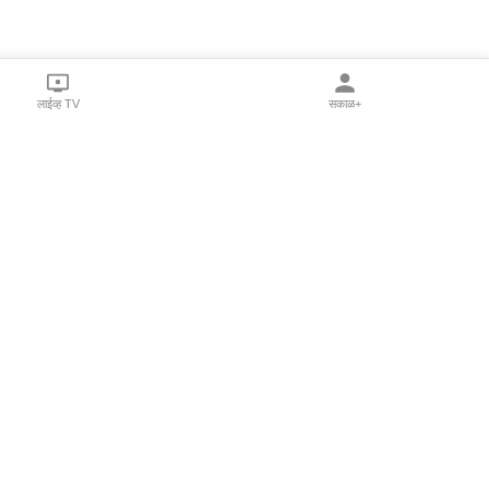
लाईव्ह TV
सकाळ+
l Programs
Print Products
Sakal Saptahik