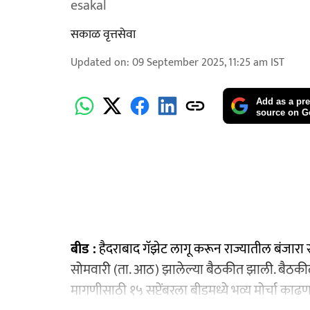
esakal
सकाळ वृत्तसेवा
Updated on
:
09 September 2025, 11:25 am
IST
Add as a pre
source on G
बीड :
हैदराबाद गॅझेट लागू करून राज्यातील बंजारा सम
सोमवारी (ता. आठ) झालेल्या बैठकीत झाली. बैठकील
मागणीसाठी १५ सप्टेंबरला बीडमध्ये भव्य मोर्चा काढ