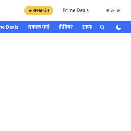
Prime Deals
साईन इन
सबस्क्राईब
me Deals
सकाळ मनी
प्रीमियर
आणखी
राशी भविष्य