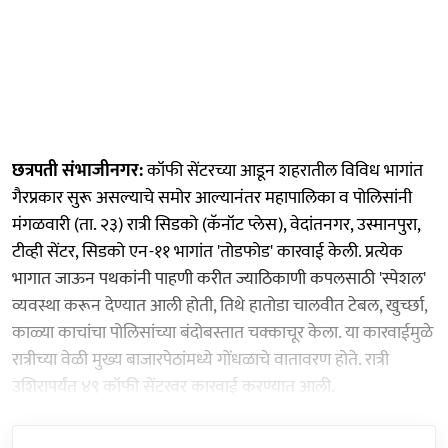
छत्रपती संभाजीनगर:
कॉफी सेंटरच्या आडून शहरातील विविध भागांत
गैरप्रकार सुरू असल्याचे समोर आल्यानंतर महापालिका व पोलिसांनी
मंगळवारी (ता. २३) रात्री सिडको (कॅनॉट प्लेस), वेदांतनगर, उस्मानपुरा,
टीव्ही सेंटर, सिडको एन-११ भागांत 'तोडफोड' कारवाई केली. प्रत्येक
भागात जाऊन पथकांनी पाहणी करीत ज्याठिकाणी कपलसाठी 'स्पेशल'
व्यवस्था करून देण्यात आली होती, तिथे हातोडा चालवीत टेबल, खुर्च्छा,
काळ्या काचांचा पोलिसांच्या बंदोबस्तात चक्काचूर केला. या कारवाईमुळे
रात्रीच्या वेळी मुख्य बाजारपेठांमध्ये गोंधळाचे वातावरण होते. रात्री
उशिरापर्यंत ४९ कॉफी सेंटरवर कारवाई करण्यात आली.