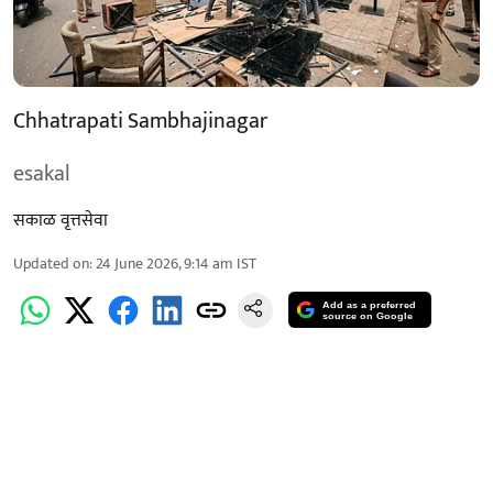
Chhatrapati Sambhajinagar
esakal
सकाळ वृत्तसेवा
Updated on
:
24 June 2026, 9:14 am
IST
Add as a preferred
source on Google