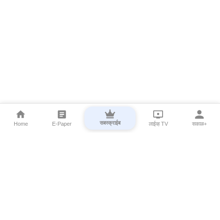
सबस्क्राईब
Home
E-Paper
लाईव्ह TV
सकाळ+