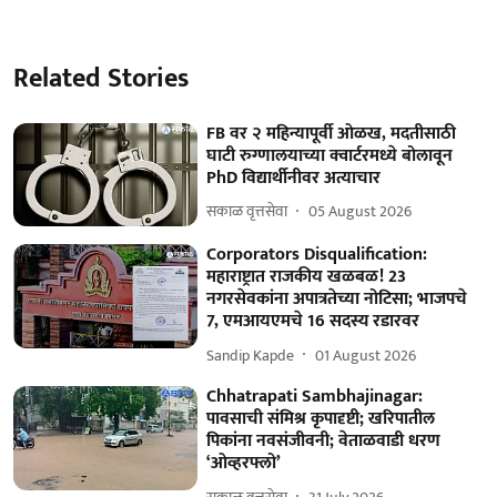
Related Stories
FB वर २ महिन्यापूर्वी ओळख, मदतीसाठी
घाटी रुग्णालयाच्या क्वार्टरमध्ये बोलावून
PhD विद्यार्थीनीवर अत्याचार
सकाळ वृत्तसेवा
05 August 2026
Corporators Disqualification:
महाराष्ट्रात राजकीय खळबळ! 23
नगरसेवकांना अपात्रतेच्या नोटिसा; भाजपचे
7, एमआयएमचे 16 सदस्य रडारवर
Sandip Kapde
01 August 2026
Chhatrapati Sambhajinagar:
पावसाची संमिश्र कृपादृष्टी; खरिपातील
पिकांना नवसंजीवनी; वेताळवाडी धरण
‘ओव्हरफ्लो’