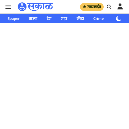
सबस्क्राईब
Epaper
ताज्या
देश
शहर
क्रीडा
Crime
साप्ताहिक