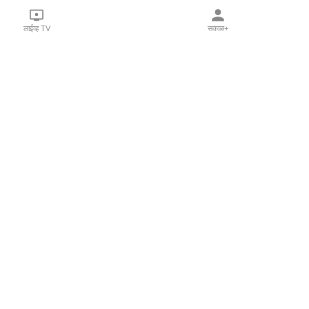
लाईव्ह TV
सकाळ+
l Programs
Print Products
Sakal Saptahik
hka
Family Doctor
 Crowdfunding
Sakal Publications
orm Pune India