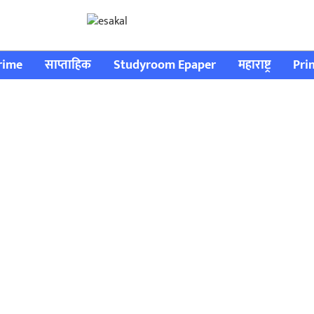
rime
साप्ताहिक
Studyroom Epaper
महाराष्ट्र
Pri