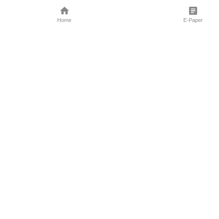
Home
E-Paper
Follow Us
Marathi News
Maharashtra N
Entertainment 
Sports News
Mumbai News