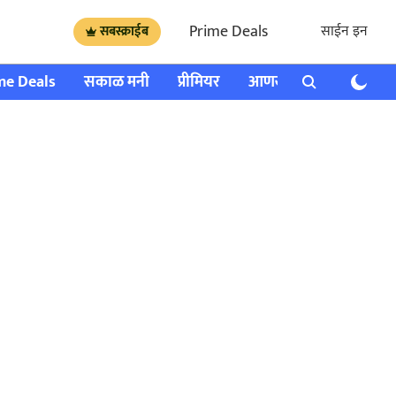
Prime Deals
साईन इन
सबस्क्राईब
me Deals
सकाळ मनी
प्रीमियर
आणखी
राशी भविष्य