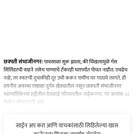
छत्रपती संभाजीनगर:
पावसाळा सुरू झाला, की चिखलामुळे गॅस
सिलिंडरची वाहने तसेच पाण्याचे टँकरही घरापर्यंत पोचत नाहीत. एवढेच
नव्हे, तर स्वतःची दुचाकीही दूर उभी करून पायीच घर गाठावे लागते. ही
दयनीय अवस्था एखाद्या दुर्गम खेड्यातील नसून छत्रपती संभाजीनगर
महापालिकेच्या हद्दीतील देवळाई परिसरातील नाईकनगर, गट क्रमांक ८८
येथील रहिवाशांची आहे.
साईन अप करा आणि वाचकांसाठी लिहिलेल्या खास