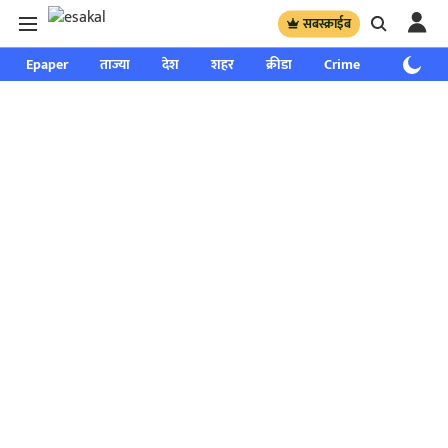
सबस्क्राईब
Epaper
ताज्या
देश
शहर
क्रीडा
Crime
साप्ताहिक