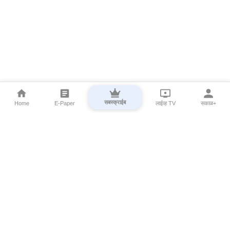
सबस्क्राईब
Home
E-Paper
लाईव्ह TV
सकाळ+
⌄
Marathi News
⌄
About Esakal