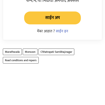
कन्टेन्टचा मिळवा अमर्याद ॲक्सेस
साईन अप
मेंबर आहात ?
साईन इन
Marathwada
Monsoon
Chhatrapati Sambhajinagar
Road conditions and repairs