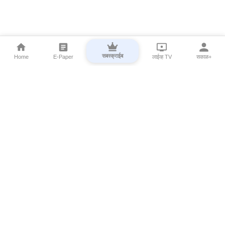
सबस्क्राईब
Home
E-Paper
लाईव्ह TV
सकाळ+
⌄
Marathi News
⌄
About Esakal
⌄
Digital Products