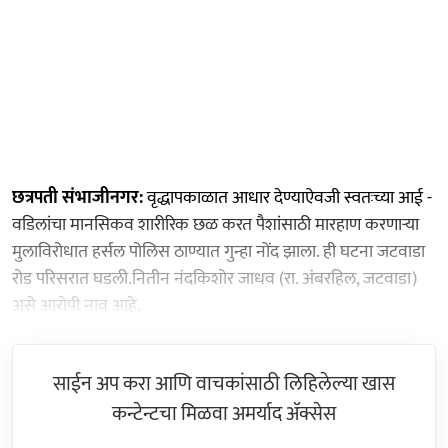
छत्रपती संभाजीनगर:
वृद्धापकाळात आधार देण्याऐवजी स्वतःच्या आई -
वडिलांचा मानसिकव शारीरिक छळ करत पैशांसाठी मारहाण करणाऱ्या
मुलाविरोधात हर्सल पोलिस ठाण्यात गुन्हा नोंद झाला. ही घटना जटवाडा
रोड परिसरात घडली.नितीन नंदकिशोर जाधव (रा. अंबरहिल, जटवाडा)
असे आरोपी नाव आहे.
साईन अप करा आणि वाचकांसाठी लिहिलेल्या खास
कन्टेन्टचा मिळवा अमर्याद ॲक्सेस