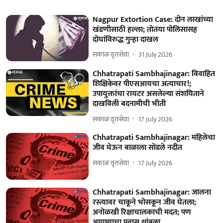
Nagpur Extortion Case: दोन लाखांच्या
खंडणीसाठी हल्ला; तोतया पोलिसासह
दोघांविरुद्ध गुन्हा दाखल
सकाळ वृत्तसेवा
31 July 2026
Chhatrapati Sambhajinagar: विवाहित
शिक्षिकेवर पीएसआयचा अत्याचार!;
उपायुक्तांचा रायटर असलेल्या संशयिताने
दाखविली बदनामीची भीती
सकाळ वृत्तसेवा
17 July 2026
Chhatrapati Sambhajinagar: महिलेचा
जीव घेऊन बाळाला सोडले नदीत
सकाळ वृत्तसेवा
17 July 2026
Chhatrapati Sambhajinagar: जालना
रस्त्यावर चाकूने भोसकून जीव घेतला;
अनोळखी रिक्षाचालकाची मदत; पण
आयुष्याचा प्रवास थांबला