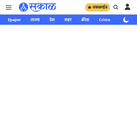
सबस्क्राईब
Epaper
ताज्या
देश
शहर
क्रीडा
Crime
साप्ताहिक