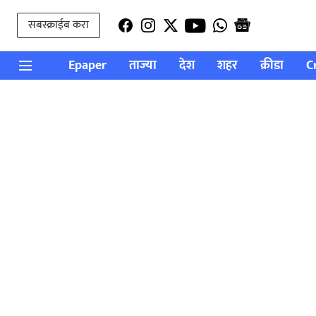
सबस्क्राईब करा
Epaper
ताज्या
देश
शहर
क्रीडा
C