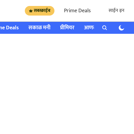
Prime Deals
साईन इन
सबस्क्राईब
me Deals
सकाळ मनी
प्रीमियर
आणखी
राशी भविष्य