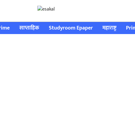
rime
साप्ताहिक
Studyroom Epaper
महाराष्ट्र
Pri