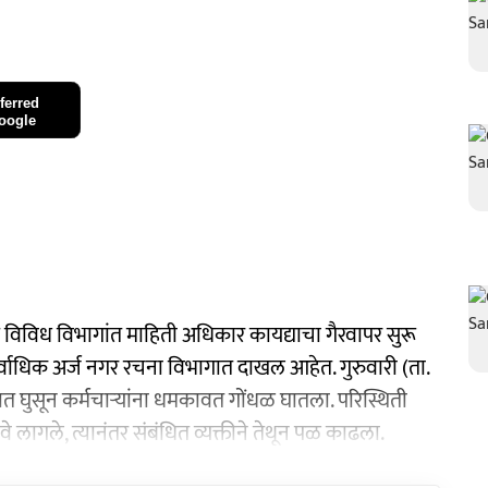
ferred
oogle
िविध विभागांत माहिती अधिकार कायद्याचा गैरवापर सुरू
सर्वाधिक अर्ज नगर रचना विभागात दाखल आहेत. गुरुवारी (ता.
यालयात घुसून कर्मचाऱ्यांना धमकावत गोंधळ घातला. परिस्थिती
ावे लागले, त्यानंतर संबंधित व्यक्तीने तेथून पळ काढला.