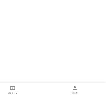
लाईव्ह TV
सकाळ+