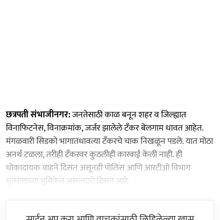
छत्रपती संभाजीनगर:
जनतेसाठी काळ बनून शहर व जिल्ह्यात
विनाफिटनेस, विनाक्रमांक, जर्जर झालेले टॅंकर बेलगाम धावत आहेत.
मंगळवारी सिडको भागातधावत्या टॅंकरचे चाक निखळून पडले. यात मोठा
अनर्थ टळला, तरीही टॅंकरवर कुठलीही कारवाई केली नाही. ही
धोकादायक वाहने दिसत असूनही पोलिस आणि आरटीओ विभाग
धृतराष्ट्राच्या भूमिकेत असल्याचे दिसत आहे.
साईन अप करा आणि वाचकांसाठी लिहिलेल्या खास