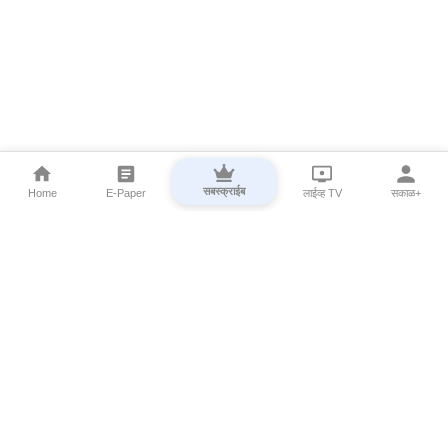
सबस्क्राईब
Home
E-Paper
लाईव्ह TV
सकाळ+
⌄
Marathi News
⌄
About Esakal