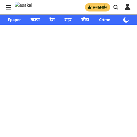
सबस्क्राईब
Epaper
ताज्या
देश
शहर
क्रीडा
Crime
साप्ताहिक