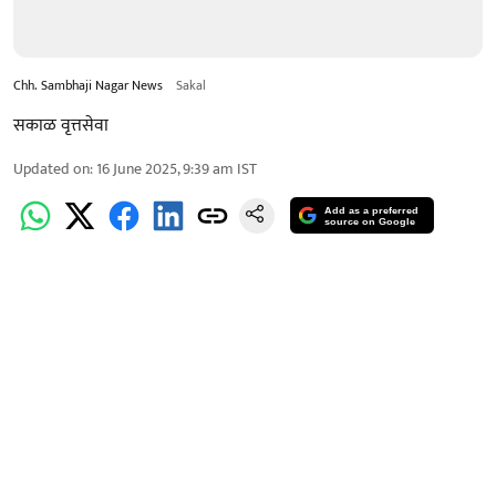
Chh. Sambhaji Nagar News
Sakal
सकाळ वृत्तसेवा
Updated on
:
16 June 2025, 9:39 am
IST
Add as a preferred
source on Google