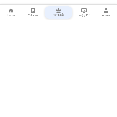
सबस्क्राईब
Home
E-Paper
लाईव्ह TV
सकाळ+
⌄
Marathi News
⌄
About Esakal
⌄
Digital Products
⌄
Sakal Programs
⌄
Print Products