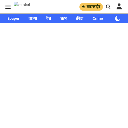
सबस्क्राईब
Epaper
ताज्या
देश
शहर
क्रीडा
Crime
साप्ताहिक