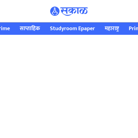
rime
साप्ताहिक
Studyroom Epaper
महाराष्ट्र
Pri