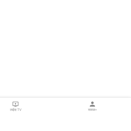
लाईव्ह TV
सकाळ+