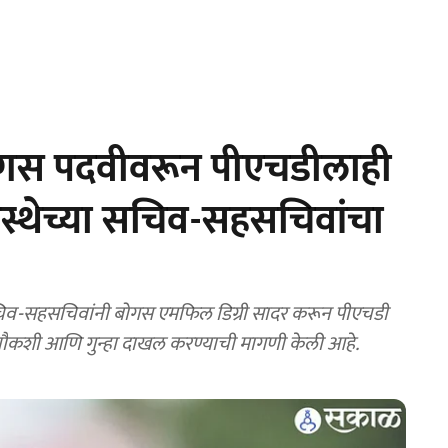
गस पदवीवरून पीएचडीलाही
संस्थेच्या सचिव-सहसचिवांचा
चिव-सहसचिवांनी बोगस एमफिल डिग्री सादर करून पीएचडी
 चौकशी आणि गुन्हा दाखल करण्याची मागणी केली आहे.