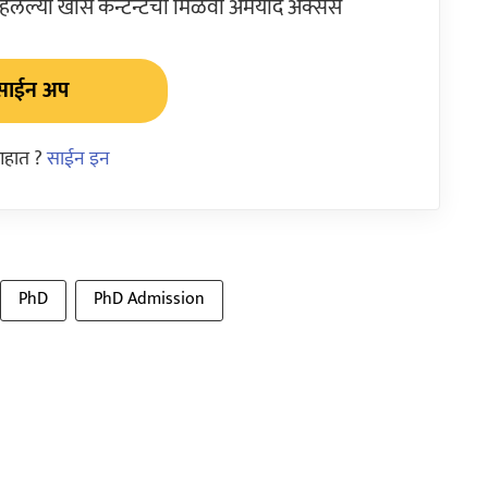
ेल्या खास कन्टेन्टचा मिळवा अमर्याद ॲक्सेस
साईन अप
आहात ?
साईन इन
PhD
PhD Admission