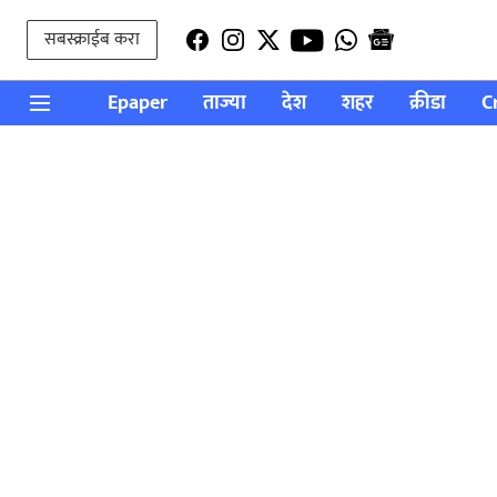
सबस्क्राईब करा
Epaper
ताज्या
देश
शहर
क्रीडा
C