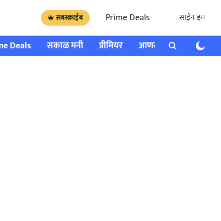
Prime Deals
साईन इन
सबस्क्राईब
me Deals
सकाळ मनी
प्रीमियर
आणखी
राशी भविष्य