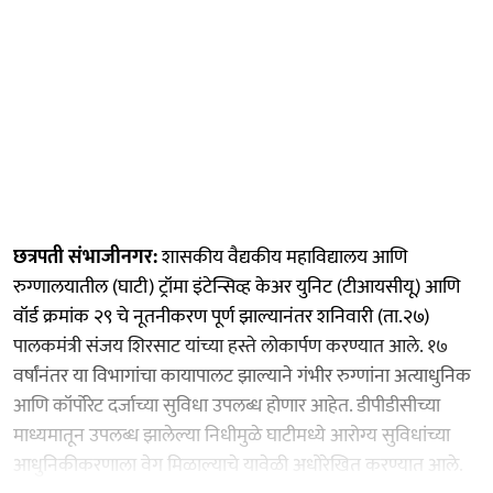
छत्रपती संभाजीनगर:
शासकीय वैद्यकीय महाविद्यालय आणि
रुग्णालयातील (घाटी) ट्रॉमा इंटेन्सिव्ह केअर युनिट (टीआयसीयू) आणि
वॉर्ड क्रमांक २९ चे नूतनीकरण पूर्ण झाल्यानंतर शनिवारी (ता.२७)
पालकमंत्री संजय शिरसाट यांच्या हस्ते लोकार्पण करण्यात आले. १७
वर्षांनंतर या विभागांचा कायापालट झाल्याने गंभीर रुग्णांना अत्याधुनिक
आणि कॉर्पोरेट दर्जाच्या सुविधा उपलब्ध होणार आहेत. डीपीडीसीच्या
माध्यमातून उपलब्ध झालेल्या निधीमुळे घाटीमध्ये आरोग्य सुविधांच्या
आधुनिकीकरणाला वेग मिळाल्याचे यावेळी अधोरेखित करण्यात आले.