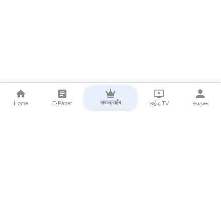
सबस्क्राईब
Home
E-Paper
लाईव्ह TV
सकाळ+
⌄
Marathi News
⌄