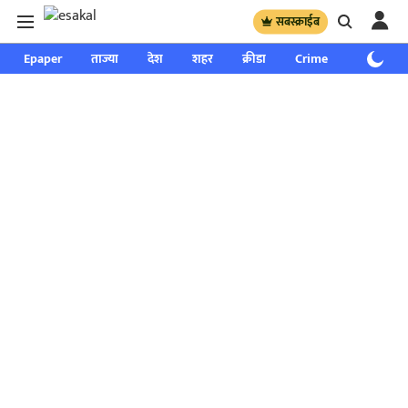
सबस्क्राईब
Epaper
ताज्या
देश
शहर
क्रीडा
Crime
साप्ताहिक