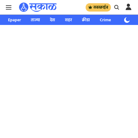
सबस्क्राईब
Epaper
ताज्या
देश
शहर
क्रीडा
Crime
साप्ताहिक