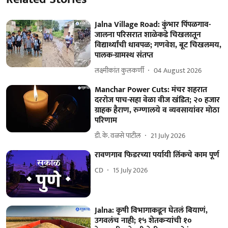
Jalna Village Road: कुंभार पिंपळगाव-
जालना परिसरात शाळेकडे चिखलातून
विद्यार्थ्यांची धावपळ; गणवेश, बूट चिखलमय,
पालक-ग्रामस्थ संतप्त
लक्ष्मीकांत कुलकर्णी
04 August 2026
Manchar Power Cuts: मंचर शहरात
दररोज पाच-सहा वेळा वीज खंडित; २० हजार
ग्राहक हैराण, रुग्णालये व व्यवसायांवर मोठा
परिणाम
डी. के. वळसे पाटील
21 July 2026
रावणगाव फिडरच्या पर्यायी लिंकचे काम पूर्ण
CD
15 July 2026
Jalna: कृषी विभागाकडून घेतलं बियाणं,
उगवलंच नाही; १५ शेतकऱ्यांची १०