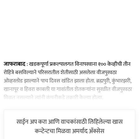
जाफराबाद
: खडकपूर्णा प्रकल्पालगत विनापरवाना १०० केव्हीची तीन
रोहित्रे बसविल्याने परिसरातील शेतीसाठी असलेला वीजपुरवठा
ओव्हरलोड झाल्याने पाच दिवस खंडित झाला होता. ब्रह्मपुरी, कुंभारझरी,
खानापूर व हिवरा काबली या गावांतील शेतकऱ्यांना सुरळीत वीजपुरवठा
मिळत नसल्याने त्यांनी कंपनीकडे तक्रारी केल्या होत्या.
साईन अप करा आणि वाचकांसाठी लिहिलेल्या खास
कन्टेन्टचा मिळवा अमर्याद ॲक्सेस