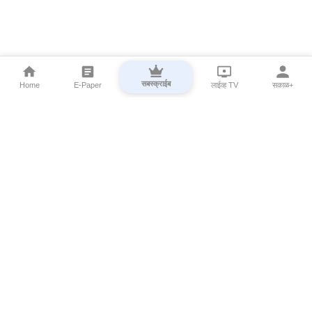
सबस्क्राईब
Home
E-Paper
लाईव्ह TV
सकाळ+
⌄
Marathi News
⌄
About Esakal
⌄
Digital Products