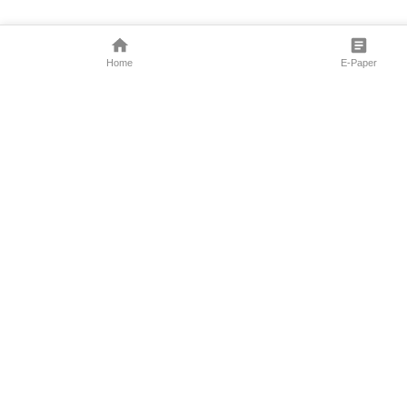
Home
E-Paper
Follow Us
Marathi News
Maharashtra N
Entertainment 