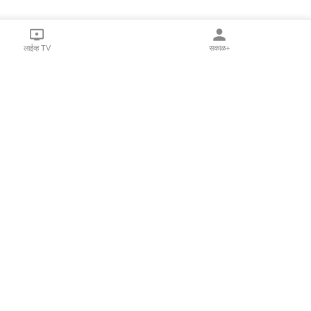
लाईव्ह TV
सकाळ+
l Programs
Print Products
Sakal Saptahik
hka
Family Doctor