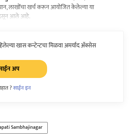
रम्यान, लाखोंचा खर्च करून आयोजित केलेल्या या
दिसून आले आहे.
ेल्या खास कन्टेन्टचा मिळवा अमर्याद ॲक्सेस
साईन अप
आहात ?
साईन इन
apati Sambhajinagar