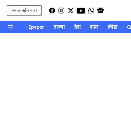
सबस्क्राईब करा
Epaper
ताज्या
देश
शहर
क्रीडा
C