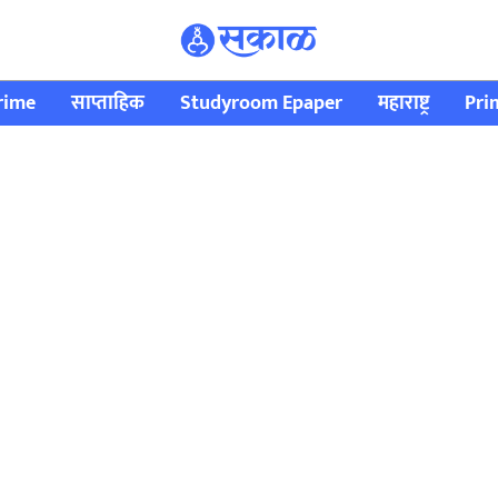
rime
साप्ताहिक
Studyroom Epaper
महाराष्ट्र
Pri