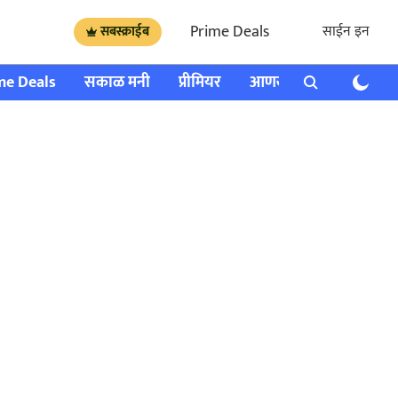
Prime Deals
साईन इन
सबस्क्राईब
me Deals
सकाळ मनी
प्रीमियर
आणखी
राशी भविष्य