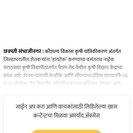
छत्रपती संभाजीनगर :
कौशल्य विकास कृषी यांत्रिकीकरण अंतर्गत
जिल्हाभरातील शेतकऱ्यांना ‘हायटेक’ करण्याचा वसंतराव नाईक
मराठवाडा कृषी विद्यापीठांतर्गत पैठण रोड येथील कृषी विज्ञान केंद्राचा
प्रयत्न आहे. शेतकऱ्यांसाठी केव्हीके आणि सीएनएच इंडिया यांच्यातर्फे २६
ते २८ नोव्हेंबर तीन दिवसीय यांत्रिकीकरणावर प्रशिक्षण देण्यात आले.
साईन अप करा आणि वाचकांसाठी लिहिलेल्या खास
कन्टेन्टचा मिळवा अमर्याद ॲक्सेस