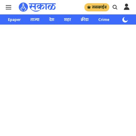
सबस्क्राईब
Epaper
ताज्या
देश
शहर
क्रीडा
Crime
साप्ताहिक