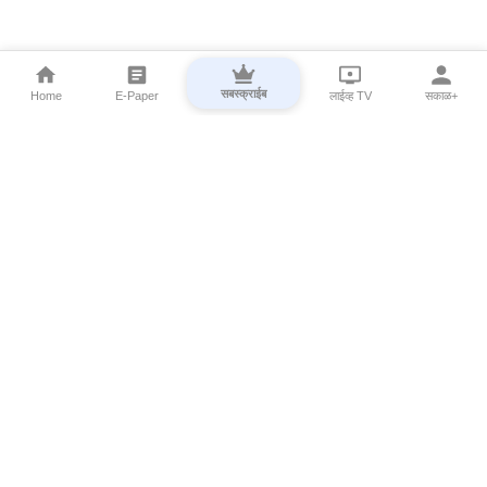
सबस्क्राईब
Home
E-Paper
लाईव्ह TV
सकाळ+
⌄
Marathi News
⌄
About Esakal
⌄
Digital Products