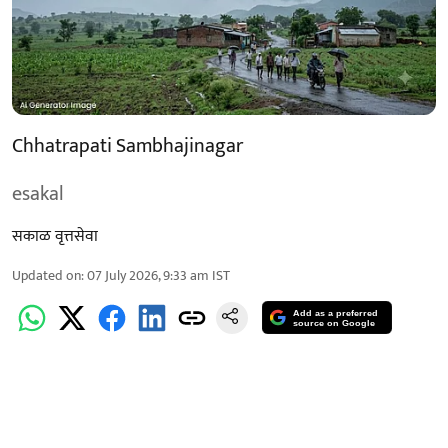
Chhatrapati Sambhajinagar
esakal
सकाळ वृत्तसेवा
Updated on
:
07 July 2026, 9:33 am
IST
Add as a preferred
source on Google