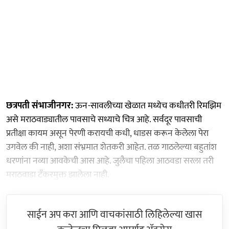
छत्रपती संभाजीनगर:
ऊन-सावलीच्या खेळात मध्येच कधीतरी रिमझिम
असे मराठवाड्यातील पावसाचे सध्याचे चित्र आहे. सर्वदूर पावसाची
प्रतीक्षा कायम असून पेरणी करायची कधी, धाडस करून केलेला पेरा
उगवेल की नाही, अशा संभ्रमात शेतकरी आहेत. तळ गाठलेल्या बहुतांश
धरणांना नव्या आवकेची आस आहे. जुलैचा पहिला आठवडा सरला तरी
मराठवाडा टॅंकरमुक्त झालेला नाही.
साईन अप करा आणि वाचकांसाठी लिहिलेल्या खास