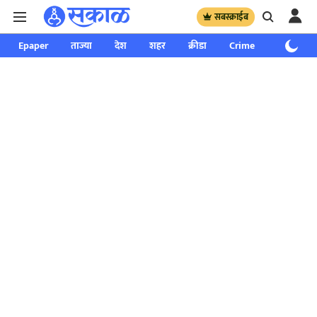
सबस्क्राईब
Epaper
ताज्या
देश
शहर
क्रीडा
Crime
साप्ताहिक