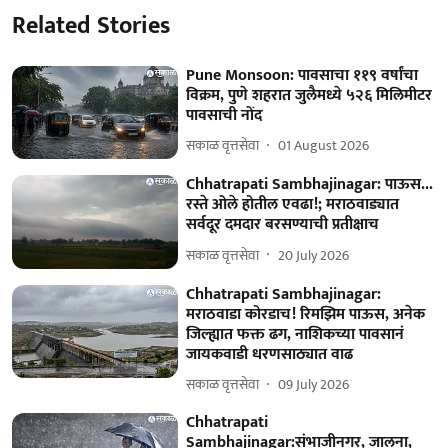
Related Stories
Pune Monsoon: पावसाचा ११९ वर्षांचा
विक्रम, पुणे शहरात जुलैमध्ये ५२६ मिलिमीटर
पावसाची नोंद
सकाळ वृत्तसेवा
01 August 2026
Chhatrapati Sambhajinagar: पाऊस...
रस्ते ओले होतील एवढा!; मराठवाड्यात
सर्वदूर दमदार बरसण्याची प्रतीक्षाच
सकाळ वृत्तसेवा
20 July 2026
Chhatrapati Sambhajinagar:
मराठवाडा कोरडाच! रिमझिम पाऊस, अनेक
जिल्ह्यात फक्त ढग, नाशिकच्या पावसानं
जायकवाडी धरणसाठ्यात वाढ
सकाळ वृत्तसेवा
09 July 2026
Chhatrapati
Sambhajinagar:संभाजीनगर, जालना,