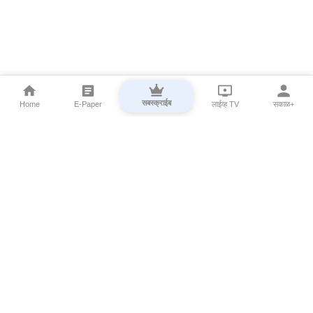
सबस्क्राईब
Home
E-Paper
लाईव्ह TV
सकाळ+
⌄
Marathi News
⌄
About Esakal