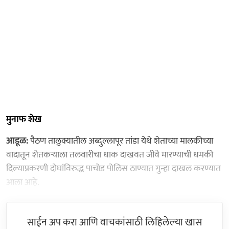
मुनाफ शेख
आडूळ:
पैठण तालुक्यातील अब्दुल्लापूर तांडा येथे शेताच्या मालकीच्या
वादातून शेतकऱ्याला तलवारीचा धाक दाखवत जीवे मारण्याची धमकी
दिल्याप्रकरणी दोघांविरुद्ध पाचोड पोलिस ठाण्यात गुन्हा दाखल करण्यात
आला आहे.
साईन अप करा आणि वाचकांसाठी लिहिलेल्या खास