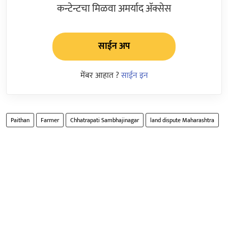
कन्टेन्टचा मिळवा अमर्याद ॲक्सेस
साईन अप
मेंबर आहात ?
साईन इन
Paithan
Farmer
Chhatrapati Sambhajinagar
land dispute Maharashtra