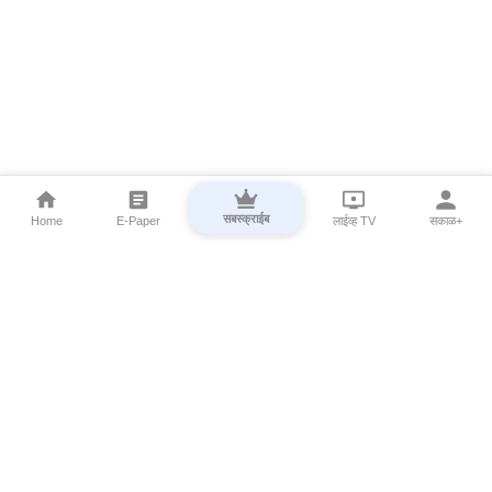
सबस्क्राईब
Home
E-Paper
लाईव्ह TV
सकाळ+
⌄
Marathi News
⌄
About Esakal