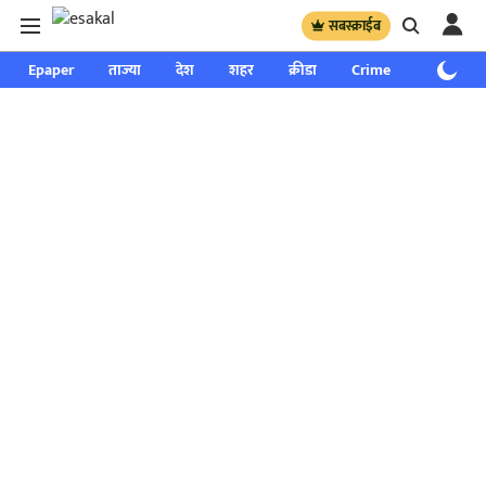
सबस्क्राईब
Epaper
ताज्या
देश
शहर
क्रीडा
Crime
साप्ताहिक