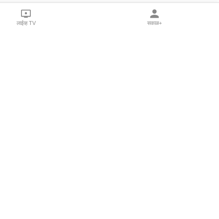
लाईव्ह TV
सकाळ+
l Programs
Print Products
Sakal Saptahik
hka
Family Doctor
 Crowdfunding
Sakal Publications