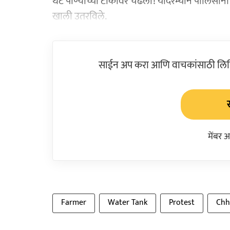
थेट पाण्याच्या टाकीवर चढली! यादरम्यान पोलिसां
खाली उतरविले.
साईन अप करा आणि वाचकांसाठी लिहिल
मेंबर 
Farmer
Water Tank
Protest
Chh