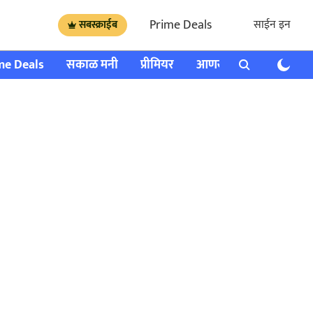
Prime Deals
साईन इन
सबस्क्राईब
me Deals
सकाळ मनी
प्रीमियर
आणखी
राशी भविष्य