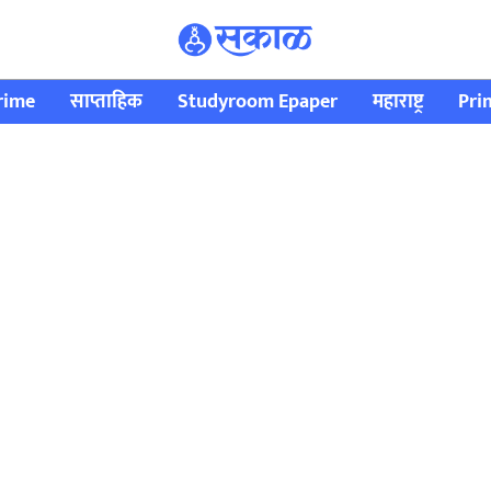
rime
साप्ताहिक
Studyroom Epaper
महाराष्ट्र
Pri