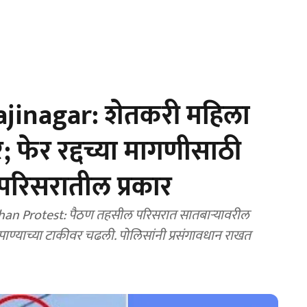
jinagar: शेतकरी महिला
; फेर रद्दच्या मागणीसाठी
रिसरातील प्रकार
n Protest: पैठण तहसील परिसरात सातबाऱ्यावरील
पाण्याच्या टाकीवर चढली. पोलिसांनी प्रसंगावधान राखत