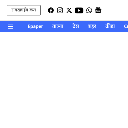
सबस्क्राईब करा
Epaper
ताज्या
देश
शहर
क्रीडा
C