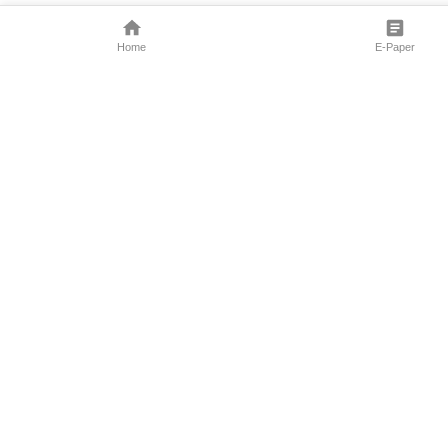
Home
E-Paper
Follow Us
Marathi News
Maharashtra N
Entertainment 
Sports News