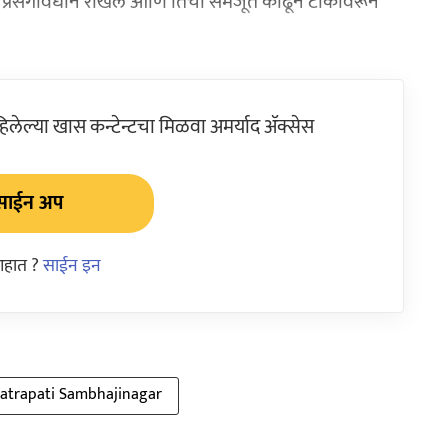
नी प्रसंगावधान राखले आणि तिची समजूत काढून टाकीवरून
ेल्या खास कन्टेन्टचा मिळवा अमर्याद ॲक्सेस
साईन अप
आहात ?
साईन इन
atrapati Sambhajinagar