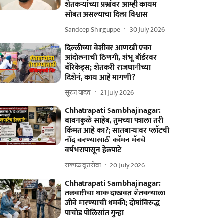
शेतकऱ्यांच्या प्रश्नांवर आम्ही कायम
सोबत असल्याचा दिला विश्वास
Sandeep Shirguppe
30 July 2026
दिल्लीच्या वेशीवर आणखी एका
आंदोलनाची ठिणगी, शंभू बॉर्डरवर
बॅरिकेड्स; शेतकरी राजधानीच्या
दिशेनं, काय आहे मागणी?
सूरज यादव
21 July 2026
Chhatrapati Sambhajinagar:
बावनकुळे साहेब, तुमच्या पत्राला तरी
किंमत आहे का?; सातबाऱ्यावर प्लाॅटची
नोंद करण्यासाठी काॅमन मॅनचे
वर्षभरापासून हेलपाटे
सकाळ वृत्तसेवा
20 July 2026
Chhatrapati Sambhajinagar:
तलवारीचा धाक दाखवत शेतकऱ्याला
जीवे मारण्याची धमकी; दोघांविरुद्ध
पाचोड पोलिसांत गुन्हा