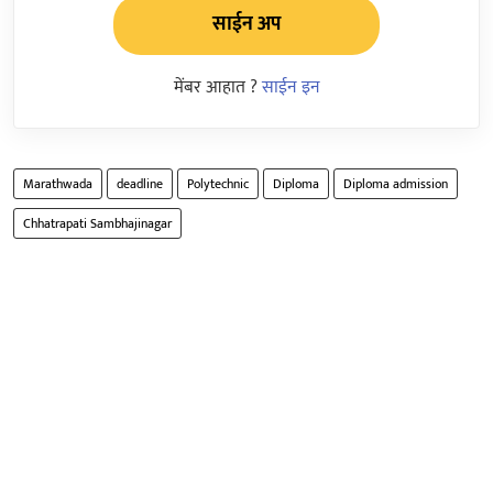
साईन अप
मेंबर आहात ?
साईन इन
Marathwada
deadline
Polytechnic
Diploma
Diploma admission
Chhatrapati Sambhajinagar