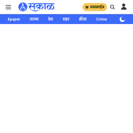
सबस्क्राईब
Epaper
ताज्या
देश
शहर
क्रीडा
Crime
साप्ताहिक