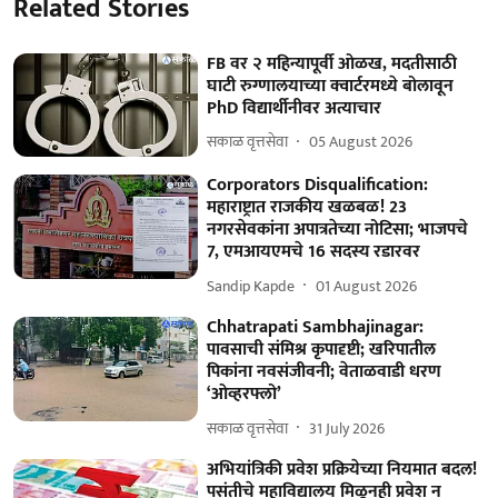
Related Stories
FB वर २ महिन्यापूर्वी ओळख, मदतीसाठी
घाटी रुग्णालयाच्या क्वार्टरमध्ये बोलावून
PhD विद्यार्थीनीवर अत्याचार
सकाळ वृत्तसेवा
05 August 2026
Corporators Disqualification:
महाराष्ट्रात राजकीय खळबळ! 23
नगरसेवकांना अपात्रतेच्या नोटिसा; भाजपचे
7, एमआयएमचे 16 सदस्य रडारवर
Sandip Kapde
01 August 2026
Chhatrapati Sambhajinagar:
पावसाची संमिश्र कृपादृष्टी; खरिपातील
पिकांना नवसंजीवनी; वेताळवाडी धरण
‘ओव्हरफ्लो’
सकाळ वृत्तसेवा
31 July 2026
अभियांत्रिकी प्रवेश प्रक्रियेच्या नियमात बदल!
पसंतीचे महाविद्यालय मिळूनही प्रवेश न