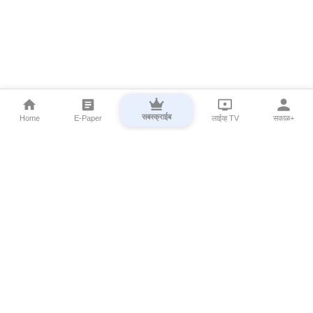
सबस्क्राईब
Home
E-Paper
लाईव्ह TV
सकाळ+
⌄
Marathi News
⌄
About Esakal