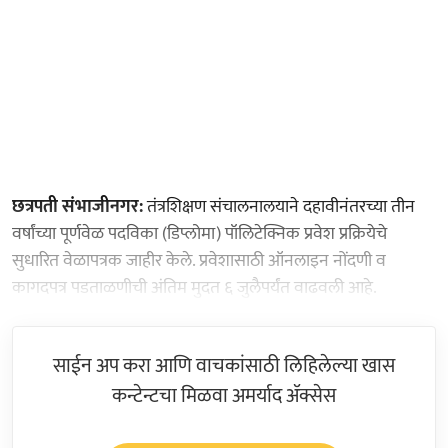
छत्रपती संभाजीनगर:
तंत्रशिक्षण संचालनालयाने दहावीनंतरच्या तीन
वर्षांच्या पूर्णवेळ पदविका (डिप्लोमा) पॉलिटेक्निक प्रवेश प्रक्रियेचे
सुधारित वेळापत्रक जाहीर केले. प्रवेशासाठी ऑनलाइन नोंदणी व
कागदपत्र पडताळणीची अंतिम मुदत ६ जुलैपर्यंत वाढवली आहे.
साईन अप करा आणि वाचकांसाठी लिहिलेल्या खास
कन्टेन्टचा मिळवा अमर्याद ॲक्सेस