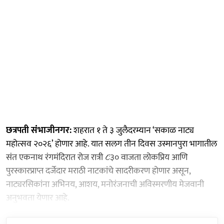
छत्रपती संंभाजीनगर:
शहरात १ ते ३ जुलैदरम्यान ‘सकाळ नाट्य
महोत्सव २०२६’ होणार आहे. यात सलग तीन दिवस उस्मानपुरा भागातील
संत एकनाथ रंगमंदिरात रोज रात्री ८ः३० वाजता लोकप्रिय आणि
पुरस्कारप्राप्त दर्जेदार मराठी नाटकांचे सादरीकरण होणार असून,
नाट्यरसिकांना अभिनय, आशय, मनोरंजनाची अविस्मरणीय मेजवानी
अनुभवता येणार आहे.