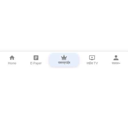
सबस्क्राईब
Home
E-Paper
लाईव्ह TV
सकाळ+
⌄
Marathi News