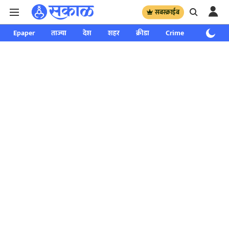
सबस्क्राईब
Epaper
ताज्या
देश
शहर
क्रीडा
Crime
साप्ताहिक