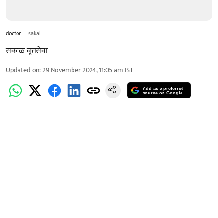
doctor
sakal
सकाळ वृत्तसेवा
Updated on
:
29 November 2024, 11:05 am
IST
Add as a preferred
source on Google