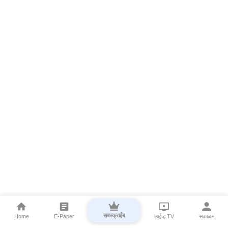
सबस्क्राईब
Home
E-Paper
लाईव्ह TV
सकाळ+