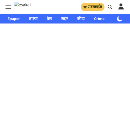
सबस्क्राईब
Epaper
ताज्या
देश
शहर
क्रीडा
Crime
साप्ताहिक