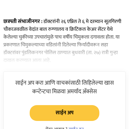
छत्रपती संभाजीनगर :
डॉक्टरांनी २६ एप्रिल ते ६ मे दरम्यान सूतगिरणी
चौकाजवळील वेदांत बाल रुग्णालय व क्रिटिकल केअर सेंटर येथे
केलेल्या चुकीच्या उपचारांमुळे पाच वर्षीय चिमुकला दगावला होता. या
प्रकरणात चिमुकल्याच्या वडिलांनी दिलेल्या फिर्यादीवरून सहा
डॉक्टरांवर पुंडलिकनगर पोलिस ठाण्यात बुधवारी (ता. २७) रात्री गुन्हा
दाखल करण्यात आला आहे.
साईन अप करा आणि वाचकांसाठी लिहिलेल्या खास
कन्टेन्टचा मिळवा अमर्याद ॲक्सेस
साईन अप