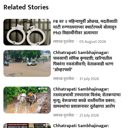
Related Stories
FB वर २ महिन्यापूर्वी ओळख, मदतीसाठी
घाटी रुग्णालयाच्या क्वार्टरमध्ये बोलावून
PhD विद्यार्थीनीवर अत्याचार
सकाळ वृत्तसेवा
05 August 2026
Chhatrapati Sambhajinagar:
पावसाची संमिश्र कृपादृष्टी; खरिपातील
पिकांना नवसंजीवनी; वेताळवाडी धरण
‘ओव्हरफ्लो’
सकाळ वृत्तसेवा
31 July 2026
Chhatrapati Sambhajinagar:
रस्त्याअभावी उपचारास विलंब; शेतकऱ्याचा
मृत्यू; वेरूळच्या काळे वस्तीवरील प्रकार;
ग्रामस्थांचा प्रशासनावर दुर्लक्षाचा आरोप
सकाळ वृत्तसेवा
21 July 2026
Chhatrapati Sambhajinagar: