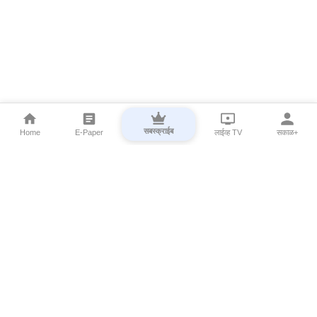
सबस्क्राईब
Home
E-Paper
लाईव्ह TV
सकाळ+
⌄
Marathi News