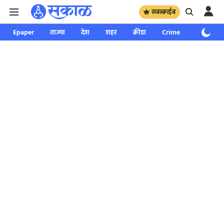
सबस्क्राईब
Epaper
ताज्या
देश
शहर
क्रीडा
Crime
साप्ताहिक