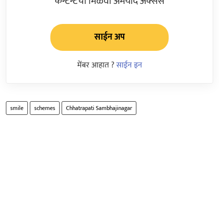
कन्टेन्टचा मिळवा अमर्याद ॲक्सेस
साईन अप
मेंबर आहात ?
साईन इन
smile
schemes
Chhatrapati Sambhajinagar