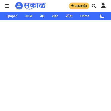
सबस्क्राईब
Epaper
ताज्या
देश
शहर
क्रीडा
Crime
साप्ताहिक