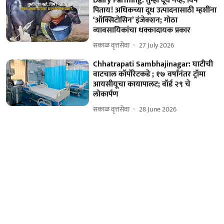
Dairy Farming: तुम्ही दूध नव्हे, विष
पिताय! अधिकच्या दूध उत्पादनासाठी म्हशींना
‘ऑक्सिटोसिन’ इंजेक्शन; गोठा
व्यावसायिकांचा धक्कादायक प्रकार
सकाळ वृत्तसेवा
27 July 2026
Chhatrapati Sambhajinagar: घाटीची
वाटचाल कॉर्पोरेटकडे ; १७ वर्षांनंतर ट्रॉमा
आयसीयूचा कायापालट; वॉर्ड २९ चे
लोकार्पण
सकाळ वृत्तसेवा
28 June 2026