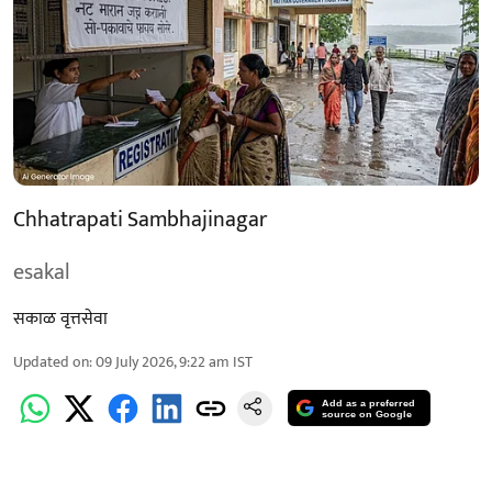
Chhatrapati Sambhajinagar
esakal
सकाळ वृत्तसेवा
Updated on
:
09 July 2026, 9:22 am
IST
Add as a preferred
source on Google