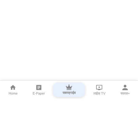
सबस्क्राईब
Home
E-Paper
लाईव्ह TV
सकाळ+