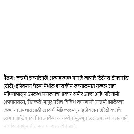
पैठण:
जखमी रुग्णांसाठी अत्यावश्यक मानले जाणारे टिटॅनस टॉक्साईड
(टीटी) इंजेक्शन पैठण येथील शासकीय रुग्णालयात तब्बल सहा
महिन्यांपासून उपलब्ध नसल्याचा प्रकार समोर आला आहे. परिणामी
अपघातग्रस्त, शेतकरी, मजूर तसेच विविध कारणांनी जखमी झालेल्या
रुग्णांना उपचारासाठी खासगी मेडिकलमधून इंजेक्शन खरेदी करावे
लागत आहे. शासकीय आरोग्य व्यवस्थेत मूलभूत लस उपलब्ध नसल्याने
नागरिकांमधून तीव्र संताप व्यक्त होत आहे.