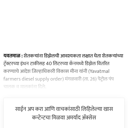
यवतमाळ :
शेतकर्‍यांना डिझेलची आवश्यकता लक्षात घेता शेतकर्‍यांच्या
ट्रॅक्टरच्या इंधन टाकीसह 40 लिटरच्या कॅनमध्ये डिझेल वितरित
करण्याचे आदेश जिल्हाधिकारी विकास मीना यांनी (Yavatmal
farmers diesel supply order) मंगळवारी (ता. 26) पेट्रोल पंप
चालक व मालकांना दिले.
साईन अप करा आणि वाचकांसाठी लिहिलेल्या खास
कन्टेन्टचा मिळवा अमर्याद ॲक्सेस