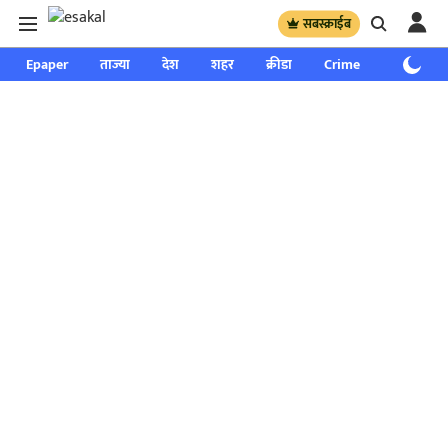
सबस्क्राईब
Epaper
ताज्या
देश
शहर
क्रीडा
Crime
साप्ताहिक