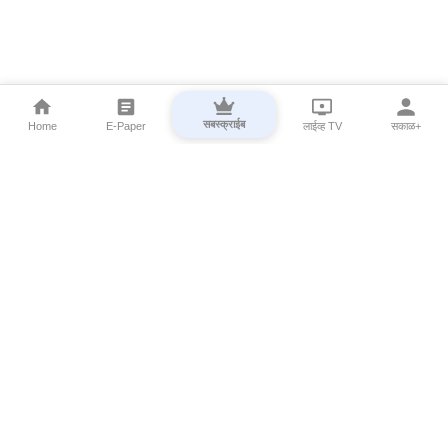
सबस्क्राईब
Home
E-Paper
लाईव्ह TV
सकाळ+
⌄
Marathi News
⌄
About Esakal
⌄
Digital Products