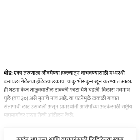
बीड:
एका तरुणाला जीवघेण्या हल्ल्यातून वाचवण्यासाठी मध्यस्थी
करायला गेलेल्या हॉटेलचालकाचा चाकू भोसकून खून करण्यात आला.
ही घटना केज तालुक्यातील टाकळी फाटा येथे घडली. विलास नवनाथ
घुले (वय ३०) असे मृताचे नाव आहे. या घटनेमुळे टाकळी गावात
संतापाची लाट उसळली असून ग्रामस्थांनी आरोपींच्या अटकेसाठी राष्ट्रीय
महामार्गावर रास्ता रोको आंदोलन केले.
साईन अप करा आणि वाचकांसाठी लिहिलेल्या खास