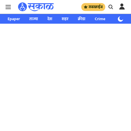
सबस्क्राईब
Epaper
ताज्या
देश
शहर
क्रीडा
Crime
साप्ताहिक