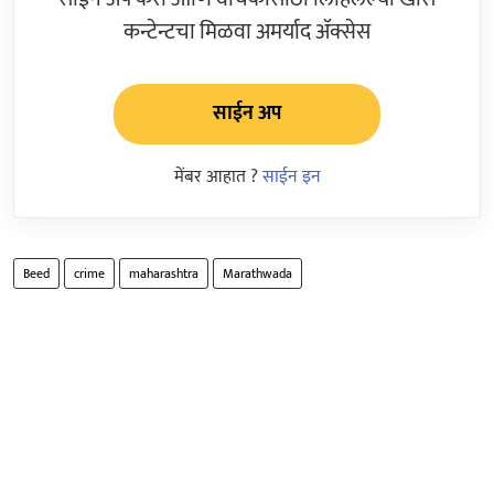
कन्टेन्टचा मिळवा अमर्याद ॲक्सेस
साईन अप
मेंबर आहात ?
साईन इन
Beed
crime
maharashtra
Marathwada