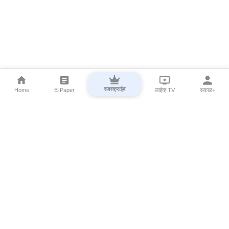
सबस्क्राईब
Home
E-Paper
लाईव्ह TV
सकाळ+
⌄
Marathi News
⌄
About Esakal