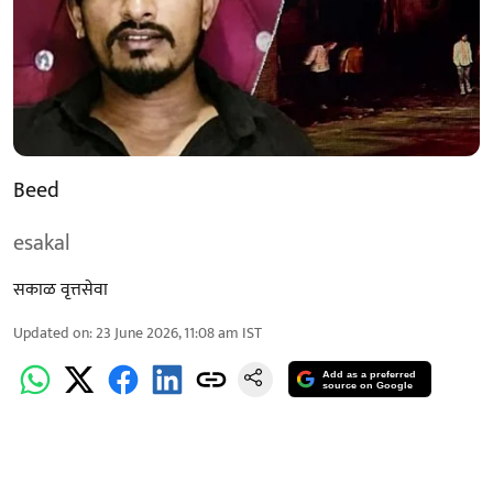
Beed
esakal
सकाळ वृत्तसेवा
Updated on
:
23 June 2026, 11:08 am
IST
Add as a preferred
source on Google