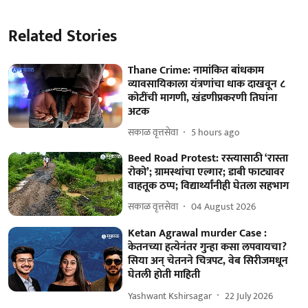
Related Stories
Thane Crime: नामांकित बांधकाम
व्यावसायिकाला यंत्रणांचा धाक दाखवून ८
कोटींची मागणी, खंडणीप्रकरणी तिघांना
अटक
सकाळ वृत्तसेवा
5 hours ago
Beed Road Protest: रस्त्यासाठी ‘रास्ता
रोको’; ग्रामस्थांचा एल्गार; डाबी फाट्यावर
वाहतूक ठप्प; विद्यार्थ्यांनीही घेतला सहभाग
सकाळ वृत्तसेवा
04 August 2026
Ketan Agrawal murder Case :
केतनच्या हत्येनंतर गुन्हा कसा लपवायचा?
सिया अन् चेतनने चित्रपट, वेब सिरीजमधून
घेतली होती माहिती
Yashwant Kshirsagar
22 July 2026