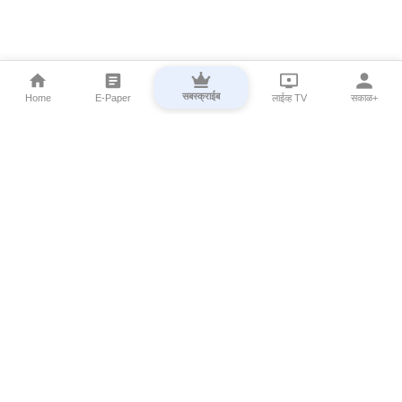
सबस्क्राईब
Home
E-Paper
लाईव्ह TV
सकाळ+
⌄
Marathi News
⌄
About Esakal
⌄
Digital Products