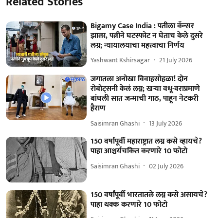
Related Stories
Bigamy Case India : पतीला कॅन्सर
झाला, पत्नीने घटस्फोट न घेताच केले दुसरे
लग्न; न्यायालयाचा महत्त्वाचा निर्णय
Yashwant Kshirsagar
21 July 2026
जगातला अनोखा विवाहसोहळा! दोन
रोबोट्सनी केलं लग्न; खऱ्या वधू-वराप्रमाणे
बांधली सात जन्माची गाठ, पाहून नेटकरी
हैराण
Saisimran Ghashi
13 July 2026
150 वर्षांपूर्वी महाराष्ट्रात लग्न कसे व्हायचे?
पाहा आश्चर्यचकित करणारे 10 फोटो
Saisimran Ghashi
02 July 2026
150 वर्षांपूर्वी भारतातले लग्न कसे असायचे?
पाहा थक्क करणारे 10 फोटो