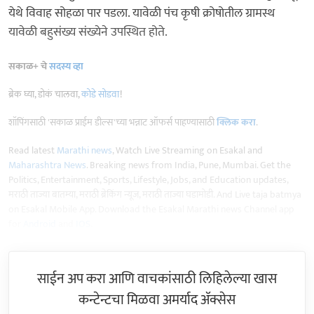
येथे विवाह सोहळा पार पडला. यावेळी पंच कृषी क्रोषोतील ग्रामस्थ
यावेळी बहुसंख्य संख्येने उपस्थित होते.
सकाळ+ चे
सदस्य व्हा
ब्रेक घ्या, डोकं चालवा,
कोडे सोडवा
!
शॉपिंगसाठी 'सकाळ प्राईम डील्स'च्या भन्नाट ऑफर्स पाहण्यासाठी
क्लिक करा
.
Read latest
Marathi news
, Watch Live Streaming on Esakal and
Maharashtra News
. Breaking news from India, Pune, Mumbai. Get the
Politics, Entertainment, Sports, Lifestyle, Jobs, and Education updates,
मराठी ताज्या बातम्या, मराठी ब्रेकिंग न्यूज, मराठी ताज्या घडामोडी. And Live taja batmya
on Esakal Mobile App. Download the Esakal Marathi news Channel app
for
Android
and
IOS
.
साईन अप करा आणि वाचकांसाठी लिहिलेल्या खास
कन्टेन्टचा मिळवा अमर्याद ॲक्सेस