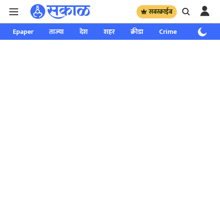
सबस्क्राईब
Epaper
ताज्या
देश
शहर
क्रीडा
Crime
साप्ताहिक